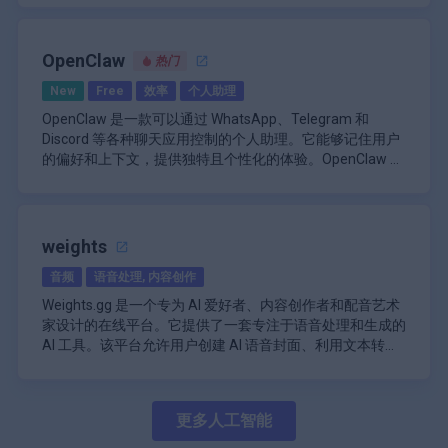
地访问更多相关信息，从而更轻松地找到答案，而无需浏览
3,999.99 美元的代理方案，以实现企业级定制和可扩展
\n
清晰度来分析和改善音频质量。
本提示并选择一种艺术风格，在几秒钟内创建自己的 AI 驱
一定数量的信用。订阅计划从每月 16 美元起。最便宜的起
多个选项卡或网站。该扩展程序还支持实时信息检索，使用
\n
\n
性。这些选项确保 Splutter AI 能够满足各种规模的企业需
\n
动绘画。您还可以调整各种设置，保存和分享您的创作，并
价为每月 12 美元，允许您每月使用 3000 个积分。下一个
\n
户能够直接从浏览器中执行计算或使用第三方服务。
通常，ChatOnAI 采用免费增值定价模式。用户可以免费访
无代码聊天机器人构建器，可轻松定制。
求，同时提供强大的功能。 Splutter AI 专注于适应性和效
用户友好界面：允许直接通过 Web 浏览器轻松上传
获得慷慨的免费套餐。
套餐每月上涨至 24 美元，为您提供高达 12,000 个积分。
Dreamlike Art 的使用案例包括：
总之，Adobe Speech Enhancer 对于任何想要轻松提升音
OpenClaw
问基本功能，但可能会遇到某些功能或使用级别的限制。寻
热门
\n
率，使组织能够简化运营并有效提高客户满意度。
艺术创作：用户可以使用 AI 的力量生成独特且具有
和处理音频文件。
此后，Ultra Plan 每月收费 48 美元，为您提供 30,000 个积
频质量的人来说都是一款非常宝贵的工具。通过将先进的
求更多功能的用户可能可以使用高级选项。
用于个性化知识库的托管 GPT 服务。
视觉吸引力的艺术作品。
New
Free
效率
个人助理
\n
分。
AI 技术与用户友好的功能相结合，该平台使创作者能够制
\n
\n
图像升级：该平台允许用户在保持质量和细节的同
可调节的处理强度：用户可以控制应用于其录音的
作出高质量的声音，从而增强听众的参与度和整体内容效
\n
OpenClaw 是一款可以通过 WhatsApp、Telegram 和
ChatOnAI 的主要功能包括：
与 Stripe、Shopify、Zapier 和 WordPress 等第三
时升级图像。
增强级别。
果。
Discord 等各种聊天应用控制的个人助理。它能够记住用户
\n\n
方工具集成。
图像编辑：用户可以使用自然语言命令编辑图像并
\n
的偏好和上下文，提供独特且个性化的体验。OpenClaw 还
与 Google、Bing 和 DuckDuckGo 等多个搜索引
\n
进行各种调整。
批量上传支持：允许同时处理多个音频或视频文件
擎集成。
可以浏览网页、填写表格以及从任何网站提取数据，使其成
OpenClaw 的一个关键特性是它可以在用户的机器上运行，
用于跟踪性能和用户交互的高级分析。
个人表达：使用 Dreamlike.art 的 AI 创造力，制作反
以提高效率。
为自动化任务的强大工具。
无论它是 Mac、Windows 还是 Linux。这意味着用户数据保
\n
\n
映您想象力的独特、令人着迷的艺术作品。
\n
持私密和安全。OpenClaw 还拥有完整的系统访问权限，允
能够生成针对用户查询的提示想法和响应。
用于实时通信的基于语音的交互功能。
视觉叙事：利用 Dreamlike.art 的直观 AI 工具，通过
自动填充词删除：只需单击即可识别并从成绩单中
许它读取和写入文件、运行 shell 命令和执行脚本。这种级
OpenClaw 与 Claude、GPT、Spotify 和 GitHub 等其他应
\n
weights
\n
原创、令人惊叹的艺术创作来阐明叙事。
删除填充词。
别的控制使其成为自动化任务和工作流程的极其多功能的工
用程序和服务有广泛的集成。它还有一个社区驱动的技能系
现成的文案提示模板，可有效创建内容。
创作艺术品：该平台可用于创作用于展示、室内装
\n
音频
语音处理, 内容创作
具。
统，允许用户使用自定义技能和插件扩展其功能。这使其成
\n
饰、图形的原创艺术品设计、插图、书籍封面等
视频文件支持：允许用户增强视频文件中的音频以
为自动化任务和工作流程的极其强大的工具，其潜在用途非
通过弹出窗口或独立页面实现灵活的交互方式。
Weights.gg 是一个专为 AI 爱好者、内容创作者和配音艺术
等。
进行全面编辑。
常广泛。无论是管理电子邮件、安排约会还是控制智能家居
\n
家设计的在线平台。它提供了一套专注于语音处理和生成的
\n
设备，OpenClaw 都是一个功能强大且灵活的助手。
代码语法突出显示，提高技术信息的可读性。
AI 工具。该平台允许用户创建 AI 语音封面、利用文本转语
实时预览：用户可以收听在最终确定增强功能之
\n
音技术以及访问社区驱动的 RVC（实时语音转换）和 AI 语
Weights.gg 的主要功能之一是其 AI 语音封面生成工具。这
前，请先进行更改。
触发设置，允许用户控制 ChatGPT 何时响应。
音模型库。
允许用户将自己的声音或输入的音频转换成不同的风格或声
\n
\n
音，从而可能模仿其他歌手或创造独特的声乐表演。该平台
用户友好的界面，具有深色主题选项。
更多人工智能
可能使用先进的机器学习算法来分析和处理音频数据，从而
Weights.gg 上的文本转语音功能使用户能够使用 AI 生成的
\n
实现高质量的语音转换。
声音将书面文本转换为口语。此功能对于希望在视频中添加