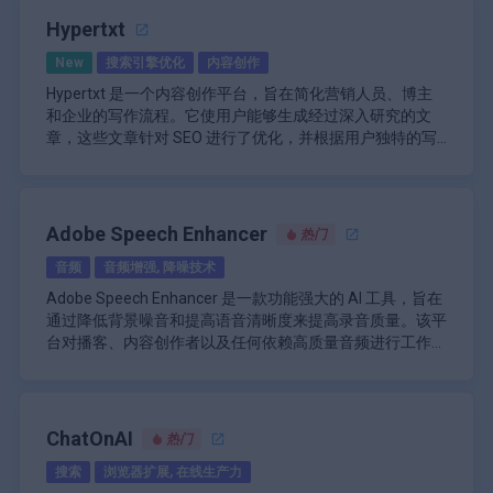
\n
Pictory 还擅长其 AI 配音功能。用户可以从各种逼真的 AI
更加专注于分析和决策。
到各种数字环境。这种灵活性使其成为希望增强客户互动渠
该平台的用户界面设计简洁易用，让所有技术背景的用户都
全、合乎道德且符合人类价值观的 AI 系统。这意味着
Claude 的主要优势之一是它能够进行多轮对话，保持上下
对话式 AI 交互
Hypertxt
声音中选择来讲述他们的视频，无需专业配音演员或个人录
道或简化数据管理流程的企业的理想解决方案。
可以轻松浏览和使用其功能。无论是通过网页界面访问
Claude 旨在提供帮助，同时避免产生有害或有偏见的输
文并在之前的交流基础上进行构建。与简单的问答系统相
\n
音。此功能支持多种语言，因此可以为国际观众创建内容。
Janitor AI，还是通过 API 集成，用户都可以快速设置和自
New
搜索引擎优化
内容创作
出。
比，这可以实现更自然、更高效的交互。 Claude 可以协助
场景探索和假设分析
\n
定义 AI 交互或数据清理任务。
Janitor AI 的主要功能：
完成各种任务，包括研究、分析、写作、编码、数学和创意
Claude 在许多领域都具有强大的语言理解和生成能力。它
\n
Hypertxt 是一个内容创作平台，旨在简化营销人员、博主
该平台的自动字幕和副标题生成是另一个值得注意的功能。
先进的自然语言处理，可进行类似人类的对话
项目。
可以解释复杂的主题，提供分步指导，提供长文本摘要，甚
创意内容生成
和企业的写作流程。它使用户能够生成经过深入研究的文
Pictory 可以自动为视频添加字幕，提高可访问性和参与
可自定义的 AI 角色，具有独特的个性和知识库
至可以参与校对或建议改进书面作品等任务。人工智能还具
\n
章，这些文章针对 SEO 进行了优化，并根据用户独特的写
度，特别是考虑到很大一部分社交媒体视频都是无声观看
沉浸式模式，可增强情商和表现力
有推理和操纵结构化数据的能力。
对于开发人员和企业，Claude 可通过 API 获得，允许集成
业务文档创建（例如，报告、辞职信）
作风格进行量身定制。该平台提供多步骤的工作流程，包括
\n
的。
\n
强大的数据清理和组织功能
到应用程序、网站和工作流程中。这使得创建人工智能聊天
\n
主题研究、概述和草稿撰写，确保最终内容引人入胜且信息
Hypertxt 的一大亮点是其创意生成器，它可以将单个关键
Pictory 的主要功能包括：
能够格式化数据框列名并标准化数据结构
机器人、内容生成工具、研究助理等成为可能。Claude 可
市场分析和战略规划协助
丰富。Hypertxt 借助其内置的研究工具，从维基百科、
词转化为 20 个独特的文章概念。此功能对于构建主题集群
\n\n
快速计数变量组合和交叉制表功能
以针对特定用例和领域进行定制和微调。
Claude 的显着特点之一是它对上下文和细微差别的强大把
\n
Reddit 和 Quora 等来源收集可靠信息，以准确的数据丰富
以提升网站权威性和 SEO 效果尤为有用。该平台还支持多
脚本到视频的转换
Adobe Speech Enhancer
API 集成，可无缝集成到现有系统中
热门
握。它可以捕捉语言中的细微线索并相应地调整其响应。
通过后续提示可自定义 AI 响应
文章。此外，用户可以通过选择模板或上传写作样本来定义
种内容格式，包括教程、列表文章、评论等等。用户可以设
\n
\n
用户友好的界面，技术用户和非技术用户均可访问
Claude 还致力于使其输出具有高度的连贯性和一致性，在
\n
音频
音频增强, 降噪技术
自己喜欢的语气和风格，从而确保所有内容的一致性。
置文章的具体字数，并在生成完整草稿之前预览大纲，从而
Hypertxt 提供灵活的定价方案，以满足不同用户的需求。
文章到视频的转换
支持多种语言和文化背景
长时间的交流中保持逻辑思路。
Claude 具有内置的安全措施和道德约束。它将拒绝有害、
无需技术专业知识的用户也可访问
更好地控制内容的结构和重点。对于希望保持一致品牌形象
免费方案允许用户每篇文章生成最多 1,000 字，并探索主题
\n
实时数据处理和清理
Adobe Speech Enhancer 是一款功能强大的 AI 工具，旨在
非法或不道德内容的请求。该人工智能还旨在对其能力和局
\n
的企业，Hypertxt 能够复制自定义写作风格，确保所有生
研究和文章生成等基本功能。付费方案可解锁更多功能，例
基于文本的视频编辑
可自定义的数据清理规则和工作流程
通过降低背景噪音和提高语音清晰度来提高录音质量。该平
限性保持透明，并在适当的时候表达不确定性，而不是自信
支持用于复杂、多步骤的任务
成的素材都符合组织目标。
如扩展字数（最多 3,000 字）、高级 SEO 优化工具以及高
\n
\n
能够处理大量复杂数据集
台对播客、内容创作者以及任何依赖高质量音频进行工作的
地陈述不正确的信息。
Claude 的主要功能包括：
\n
级模板。这些可扩展的选项使 Hypertxt 无论是个人创作者
主要功能包括：
视觉到视频的创建
通过机器学习算法不断学习和改进
人士尤其有益。通过利用高级算法，Adobe Speech
\n
涵盖广泛主题的自然语言对话
实时数据处理和分析
还是寻求高效内容制作解决方案的大型团队都能轻松使用。
\n
\n
安全的数据处理和隐私保护措施
Enhancer 可以将可能因音质不佳或背景干扰而受损的录音
Adobe Speech Enhancer 的核心功能围绕其分析音频文件
具有强大上下文保留的多轮对话
\n
\n
Hypertxt 将自动化与定制相结合，使用户能够快速创建高
访问超过 300 万个素材和图片
可扩展的架构以适应不断增长的数据量和用户群
转换为专业级音频。
和应用增强功能的能力，这些增强功能可显著提高清晰度和
协助研究、分析、写作和解决问题
与 GPT-3.5 和 GPT-4 语言模型集成
内置研究工具，用于收集可靠的数据。
质量的文章，同时保持其在目标市场的相关性和可信度。
\n
可理解性。用户可以上传他们的录音（无论是播客、画外音
ChatOnAI
代码生成和解释功能
热门
\n
\n
AI 生成的多种语言画外音
还是视频对话），然后 AI 会处理这些文件以识别和缓解回
\n
数学问题解决和分步解释
关注用户数据保护和安全
创意生成器，可从一个关键字创建 20 个独特的文章
\n
搜索
浏览器扩展, 在线生产力
声、噪音和音量不均匀等问题。对于希望确保其内容引人入
Adobe Speech Enhancer 的突出功能之一是其用户友好的
长文本和文档的摘要
\n\n
概念。
自动生成字幕