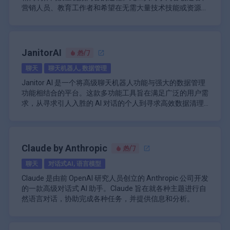
功能性使 Godmode 适用于各种行业和用例，从业务战略和
\n
专注于保持原始含义，同时提高清晰度。
原型的创建。
营销人员、教育工作者和希望在无需大量技术技能或资源的
是旨在简化工作流程的成熟团队，Visily 都能提供在当今竞
市场分析到创意写作和解决问题。
Godmode 的用户界面设计直观且易于访问。用户只需访问
\n
\n
情况下增强视频制作能力的企业特别有用。
\n
争环境中取得成功所需的工具。
网站，创建帐户，然后开始通过对话界面与 AI 代理交互即
不存储用户数据，确保隐私和机密性。
模板库：访问各种预建模板和智能组件，实现高效
Pictory 的核心是利用先进的人工智能将各种类型的内容转
可。这种设计选择允许与 AI 进行更自然的交互，使用户能
\n
设计。
换为引人入胜的视频。该平台提供多种创建视频的方式，满
够通过后续提示完善他们的请求并基于 AI 的响应进行构
\n
免费增值模式，基本免费访问和提供高级功能。
\n
足不同的用户需求和内容类型。主要功能之一是能够将书面
JanitorAI
热门
建。
Godmode 的功能不仅限于简单的文本生成。该平台可以协
\n
实时协作：使团队能够无缝协作，提供即时反馈和
脚本转换为成熟的视频。用户只需将脚本粘贴到平台中，
\n
助完成数据分析、场景探索甚至图像生成等任务。这种多模
多功能应用程序，适用于学术写作、博客、商业
聊天
聊天机器人, 数据管理
调整。
Pictory 的 AI 就会分析内容、选择合适的视觉效果，并生成
Pictory 的另一个强大功能是它能够将博客文章或文章转换
报告等。
式方法允许用户将 AI 用于各种应用程序，从生成业务报告
\n
完整的视频，其中包含匹配的镜头、AI 生成的画外音和同
为视频内容。只需提供文章的 URL，平台就可以提取关键点
Janitor AI 是一个将高级聊天机器人功能与强大的数据管理
和营销内容到探索假设场景和创建视觉资产。
\n
对于希望通过高效生成原创内容同时保持高质量和连贯性标
人工智能路线图：根据用户行为和市场趋势生成可
步字幕。
并创建视频摘要。此功能对于希望将其书面内容重新用于更
功能相结合的平台。这款多功能工具旨在满足广泛的用户需
安全和隐私是 Godmode 设计中的重要考虑因素。虽然该平
准来增强写作过程的人来说，Paraphrasing Tool 是一种宝
视化路线图，以便明智地决策制定。
具吸引力的视频格式的内容营销人员来说尤其有价值，可以
\n
求，从寻求引人入胜的 AI 对话的个人到寻求高效数据清理
台需要在浏览器中启用 JavaScript 才能发挥全部功能，但
贵的资源。它结合了灵活性、易用性和强大的功能，使其成
\n
改善其网站的 SEO 并降低跳出率。
Pictory 还提供了使用文本编辑现有视频的独特功能。这种
和组织解决方案的企业。
Janitor AI 的核心是利用尖端的自然语言处理 (NLP) 技术来
它在构建时就考虑到了用户数据保护。对安全性的重视使得
为当今快节奏的数字环境中必不可少的工具，有效沟通至关
\n
色彩助手：建议易用的颜色组合，以增强视觉吸引
创新方法允许用户通过编辑自动生成的成绩单来修改视频内
促进类似人类的交互。这使用户能够与能够理解和响应细微
Godmode 既适合个人使用，也适合专业使用，即使在处理
\n
重要。
力，同时确保包容性。
容。随着文本的更改，视频会自动调整以匹配，使编辑过程
语言、情绪甚至微妙的上下文线索的 AI 角色进行动态、情
敏感信息或专有业务数据时也是如此。
Godmode 的主要功能：
\n
直观而高效。此功能对于创建视频的多个版本或进行快速调
\n
境感知的对话。该平台提供了各种预先设计的 AI 角色，每
Janitor AI 的突出功能之一是其沉浸式模式，它通过实现更
Claude by Anthropic
\n\n
热门
整特别有用，而无需直接操作视频文件。
对于那些拥有现有视觉内容的人，Pictory 提供了一种从图
个角色都具有独特的个性和知识库，允许用户选择甚至创建
具表现力和情感智能的交互来增强对话体验。这种模式允许
集成 AutoGPT 和 BabyAGI 技术
像和视频剪辑创建视频的工具。用户可以上传自己的媒体并
聊天
对话式AI, 语言模型
适合其特定需求或偏好的自定义聊天机器人。
人工智能模仿人类的情感，以同理心做出回应，并进行更自
\n
将其排列成故事板，该平台可协助创建有凝聚力的视频叙
然、更流畅的对话。它对于需要高度用户参与的应用程序特
除了对话能力之外，Janitor AI 在数据管理和清理任务方面
Claude 是由前 OpenAI 研究人员创立的 Anthropic 公司开发
用户友好的基于 Web 的界面
事。
\n
别有用，例如虚拟陪伴、互动式讲故事或个性化客户服务体
也表现出色。该平台利用其人工智能算法来高效处理、组织
的一款高级对话式 AI 助手。Claude 旨在就各种主题进行自
\n
Pictory 的突出功能之一是其广泛的素材和图像库。该平台
验。
和清理大型数据集。对于需要处理复杂数据结构、识别和纠
然语言对话，协助完成各种任务，并提供信息和分析。
自主任务执行和分解
提供对来自优质资产库 Storyblocks 的 300 多万个高质量视
正格式错误、消除重复以及跨各种来源标准化数据的企业和
Janitor AI 还提供强大的集成选项，使其能够无缝集成到现
Claude 利用经过大量文本数据训练的大型语言模型，使其
\n
频剪辑和图像的访问。如此庞大的收藏让用户可以找到适合
数据分析师来说，此功能非常宝贵。Janitor AI 的数据清理
有系统和工作流程中。通过其 API，用户可以将 Janitor AI
能够理解上下文、生成类似人类的响应并处理复杂的查询。
多模式输出功能（文本、数据分析、图像）
几乎任何主题的视觉效果，从而增强视频的专业外观。
\n
功能可以显著减少数据准备所需的时间和精力，让专业人员
的功能嵌入到网站、应用程序或其他平台中，将其功能扩展
该 AI 基于 Anthropic 的“宪法 AI”方法构建，旨在创建安