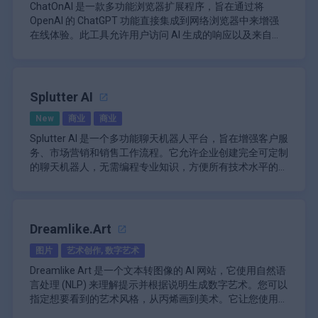
胜且易于收听（无论录音环境如何）的创作者来说，此功能
界面。该平台允许用户直接通过 Web 浏览器上传音频文
创意写作和构思支持
ChatOnAI 是一款多功能浏览器扩展程序，旨在通过将
\n
\n
至关重要。
件，无需安装专门的软件即可访问。上传音频后，用户可以
任务分解和计划协助
OpenAI 的 ChatGPT 功能直接集成到网络浏览器中来增强
可定制的写作风格，以保持一致的品牌形象。
支持多种宽高比（16:9、9:16、1:1）
使用控制处理强度的简单滑块调整增强设置。这种灵活性使
\n
内置道德约束和安全注意事项
在线体验。此工具允许用户访问 AI 生成的响应以及来自
\n
\n
用户能够根据自己的特定需求调整适当的增强量，确保最终
Adobe Speech Enhancer 还支持付费订阅用户的批量上
可通过 API 集成到应用程序中
Google、Bing 和 DuckDuckGo 等平台的传统搜索结果。通
\n
SEO 优化的内容生成，以提高知名度。
可自定义的模板和品牌选项
产品听起来自然而精致。
传，使他们可以同时处理多个文件。此功能对于从事大型项
特定用例的自定义选项
过提供实时帮助，ChatOnAI 旨在提高生产力并简化跨各个
ChatOnAI 的主要功能围绕其生成针对用户查询的快速想法
\n
\n
目或系列的创作者特别有用，因为它可以节省时间并简化工
能够理解和生成多种语言的文本
领域获取信息的过程，包括 SEO、内容创建和一般查询。
和响应的能力。用户可以右键单击选定的文本或直接在扩展
支持多种内容格式，如教程和评论。
提取视频精彩片段以创建短片
作流程。此外，用户可以将视频文件与音频文件一起上传，
\n
涵盖许多领域的事实知识（有一些限制）
程序中输入问题以立即获得反馈或建议。此功能对于需要快
Splutter AI
\n
\n
从而扩展了平台对参与视频制作的创作者的实用性。
该工具采用了先进的降噪技术，可以有效消除不必要的声
逻辑推理和分析能力
速洞察或工作想法的内容创建者和营销人员特别有益。该扩
\n
与各种内容集成平台
音，同时保持口语的质量。这在处理在不太理想的环境中录
New
商业
商业
展程序提供现成的文案提示模板，可帮助用户更有效地组织
ChatOnAI 的突出特点之一是用户与 AI 交互的方式灵活。该
\n
制的录音时尤其有用，因为外部噪音会影响音频质量。
他们的请求，确保他们从 ChatGPT 获得精确的答案。
扩展程序可以用作弹出窗口或独立页面，让用户根据自己的
Splutter AI 是一个多功能聊天机器人平台，旨在增强客户服
用户友好的界面，无需视频编辑技能
Adobe Speech Enhancer 专注于提高对话清晰度，确保听
\n
工作流程选择自己喜欢的参与方式。此外，它还支持不同的
务、市场营销和销售工作流程。它允许企业创建完全可定制
\n
众能够不受干扰地参与内容。
Adobe Speech Enhancer 的另一个重要方面是它能够自动
触发设置，让用户可以决定何时希望 ChatGPT 做出响应 —
\n
的聊天机器人，无需编程专业知识，方便所有技术水平的用
能够调整视频大小以适应不同的社交媒体平台
删除诸如“呃”和“嗯”之类的填充词。此功能不仅可以清理音
是自动响应还是通过提出特定问题手动响应。
ChatOnAI 还包括代码语法突出显示，这提高了技术信息的
户使用。该平台支持与 Stripe、Shopify、Zapier 和
\n
\n
频，还可以使演示更专业。人工智能可以识别转录中的这些
可读性。此功能对于需要处理代码片段或编程相关内容的开
WordPress 等热门工具集成，确保跨各种业务系统的无缝
Splutter AI 的主要优势之一在于其模块化设计，允许用户即
团队项目的协作功能
填充词，并允许用户单击删除它们，从而进一步提高录音的
\n
发人员和技术作家特别有用。此外，该扩展程序还提供
连接。Splutter AI 的 HostedGPT 服务脱颖而出，该服务允
时切换工具和集成，而无需停机。该平台还提供高级分析工
Pictory 代表了人工智能视频创作的重大进步，为快速高效
整体质量。
虽然网站上没有 Adobe Speech Enhancer 的具体定价详
OpenAI API 配置，可确保稳定的连接以实现无缝交互。
\n
许用户上传数据并创建个性化知识库，从而提供准确且针对
具，可实时跟踪聊天机器人的性能、用户互动和转化率。企
地制作高质量的视频内容提供了全面的解决方案。其多样化
Dreamlike.Art
情，但它通常提供免费和付费订阅选项。免费版允许用户增
该工具的用户友好界面旨在满足新手和有经验的用户的需
具体情境的响应。对于希望在保持高度个性化和相关性的同
业可以利用这些洞察来改进策略并提高客户参与度。此外，
\n
的功能可满足广泛的视频制作需求，使其成为各行各业内容
强长达 30 分钟的音频文件，但处理能力有一定的限制。相
求。ChatOnAI 旨在为喜欢不太亮的界面的用户提供深色主
图片
艺术创作, 数字艺术
时实现客户互动自动化的企业而言，此功能尤为重要。
Splutter AI 还包含语音交互和工单工具等功能，可通过自动
Splutter AI 提供灵活的定价方案，以满足不同的业务需求。
创作者的宝贵工具。
\n
比之下，付费计划提供对其他功能的访问，例如批量上传、
\n
题等选项，旨在创造舒适的浏览体验。用户可以轻松在不同
化潜在客户生成和跟进来简化支持流程。对于营销团队而
免费方案非常适合小规模运营或试用，提供基本功能（例如
Dreamlike Art 是一个文本转图像的 AI 网站，它使用自然语
视频支持和可自定义的增强设置。
Adobe Speech Enhancer 的主要功能包括：
功能之间切换，而不会被复杂的菜单或设置所困扰。
\n
言，聊天机器人可以主动吸引网站访客，收集潜在客户，并
一个聊天机器人和有限的查询令牌）。对于更高级的需求，
言处理 (NLP) 来理解提示并根据说明生成数字艺术。您可以
\n
ChatOnAI 的另一个重要方面是它能够通过将 AI 响应与搜索
使其符合 CRM 系统的资格，从而提高转化率和销售机会。
Hobby 方案起价为每月 39.99 美元，包含额外的集成和数据
\n
\n
指定想要看到的艺术风格，从丙烯画到美术。它让您使用稳
引擎结果相结合来提高工作效率。此功能允许用户快速高效
库。大型企业可以选择每月 399.99 美元的商业方案或每月
主要功能包括：
人工智能音频增强：通过消除背景噪音和增强语音
定扩散模型探索和制作出色的 AI 生成艺术。您可以输入文
Dreamlike Art 的定价基于信用系统。每次图像操作都需要