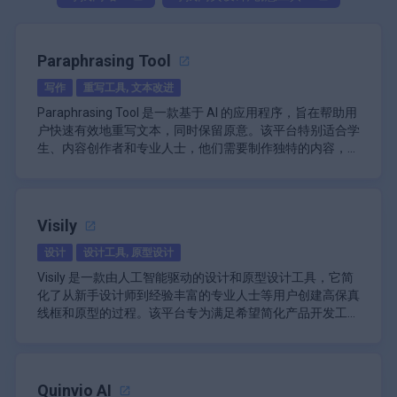
Paraphrasing Tool
写作
重写工具, 文本改进
Paraphrasing Tool 是一款基于 AI 的应用程序，旨在帮助用
户快速有效地重写文本，同时保留原意。该平台特别适合学
生、内容创作者和专业人士，他们需要制作独特的内容，而
又不冒抄袭的风险。凭借其用户友好的界面和先进的算法，
\n
Paraphrasing Tool 简化了写作过程，使用户能够更轻松地
Paraphrasing Tool 的主要功能之一是它能够处理大量文
在几秒钟内生成高质量的重写文本。
本。用户一次最多可以输入 5,000 个单词，非常适合重写长
篇文章、论文或报告。此功能消除了手动重写长文档的繁琐
Visily
任务，使用户可以专注于工作的其他重要方面。该工具旨在
\n
设计
设计工具, 原型设计
让所有人都能使用，无需注册或登录，这意味着用户在访问
该应用程序提供多种针对不同需求的改写模式。例如，自由
平台后可以立即开始重写内容。
改写模式非常适合快速和基本的改写任务，而文本改进模式
Visily 是一款由人工智能驱动的设计和原型设计工具，它简
则通过改进文本结构和词汇来提高文本的整体质量。另一种
化了从新手设计师到经验丰富的专业人士等用户创建高保真
模式“近乎人类”旨在生成与人类写作非常相似的改写内容，
\n
线框和原型的过程。该平台专为满足希望简化产品开发工作
确保自然流畅和连贯性。这种多样性允许用户根据其特定要
除了核心的改写功能外，改写工具还支持多种语言，使来自
流程的个人和团队的需求而量身定制，尤其是在快节奏的数
\n
求和期望结果选择最合适的模式。
不同语言背景的用户能够有效地利用其功能。对于需要用英
字设计领域。通过利用人工智能，Visily 使用户能够将想法
Visily 功能的核心是它能够将各种输入转换为可编辑的设
语以外的语言创建内容的人来说，这种多语言支持至关重
转化为具有视觉吸引力的设计，而无需广泛的设计技能或知
计。用户可以上传现有应用程序或网站的屏幕截图，人工智
要，扩大了该工具在不同地区和行业的适用性。
\n
识。
能将根据这些图像自动生成可自定义的线框。此“屏幕截图
Quinvio AI
Paraphrasing Tool 还强调用户隐私和数据安全。该平台不