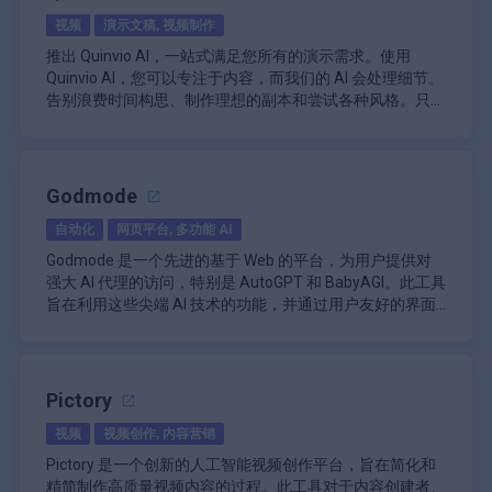
到设计”功能使设计师能够快速迭代现有概念，从而更轻松
\n
存储任何用户输入或输出数据，确保所有内容保持机密。这
视频
演示文稿, 视频制作
地完善想法并增强用户界面。此外，Visily 还提供“从草图到
Visily 还擅长通过其直观的界面提供用户友好的体验。该平
一方面对于处理敏感信息或专有内容的专业人士尤为重要。
设计”功能，用户可以在纸上或数字设备上手绘自己的想
台包括一个模板和智能组件库，用户可以轻松访问这些模板
推出 Quinvio AI，一站式满足您所有的演示需求。使用
\n
法，然后平台会将这些草图转换为精美的设计。此功能对于
和智能组件来创建具有专业外观的线框和模型。这些组件从
Quinvio AI，您可以专注于内容，而我们的 AI 会处理细节。
该平台采用免费增值模式，允许用户免费访问基本功能，同
头脑风暴会议和快速原型设计特别有用。
简单的按钮到复杂的图表，可在整个项目中实现一个有凝聚
\n
告别浪费时间构思、制作理想的副本和尝试各种风格。只需
时通过订阅计划提供高级功能。虽然其网站上没有列出具体
力的设计系统。用户可以无缝切换低保真度和高保真度版本
Visily 的另一个重要方面是它注重协作和效率。团队可以实
阅读脚本，我们的 AI 即可为您创建完美的演示文稿。
Quinvio AI 的主要功能包括：
的定价细节，但潜在用户可以咨询可能包含增强功能或附加
的设计，从而根据需要快速进行调整。
时协作，分享反馈并随时进行调整。这种协作环境减少了来
头脑风暴：写下您的想法和创意，Quinvio AI 将帮助
功能的高级选项。
\n
回沟通所花费的时间，并有助于确保所有团队成员在整个设
您开始编写脚本。
释义工具的主要功能包括：
计过程中保持一致。此外，Visily 的 AI 功能还扩展到根据用
\n
文案：校对并以适当的样式更改文本，以实现任何
Godmode
\n\n
户行为和市场趋势生成视觉路线图，使团队能够在产品开发
Visily 还优先考虑设计的可访问性。该平台包含一项“颜色助
演示目标。
Quinvio AI 非常适合创建 AI 视频、将您的产品网站转换为
用于各种写作任务的人工智能文本改写。
过程中做出数据驱动的决策。
手”功能，可建议符合可访问性标准的颜色组合，确保设计
样式：在所有演示文稿中保持一致的品牌颜色和样
自动化
网页平台, 多功能 AI
视频演示、博客摘要以及通过集成简化流程。如果您有任何
\n
在视觉上具有吸引力，同时对所有用户都具有包容性。注重
式。
问题或需要帮助将 Quinvio AI 纳入您的工作流程，请随时与
Godmode 是一个先进的基于 Web 的平台，为用户提供对
一次最多可处理 5,000 个单词。
可访问性对于创建迎合不同受众的用户友好型应用程序至关
\n
几秒钟内即可创建：无需打开摄像头、麦克风或制
我们联系。立即预约会议，亲自体验 Quinvio AI 的强大功
强大 AI 代理的访问，特别是 AutoGPT 和 BabyAGI。此工具
\n
重要。
Visily 的主要功能包括：
作幻灯片。 Quinvio AI 可让您轻松创建演示文稿。
能。
旨在利用这些尖端 AI 技术的功能，并通过用户友好的界面
针对不同需求量身定制的多种释义模式（免费改
\n
AI 头像：从各种 AI 演示者中进行选择，无论您是喜
写器、文本改进器、近乎人类）。
使其可访问，从而使个人和企业能够利用自主 AI 完成各种
\n
\n
欢现实人物还是彩绘人物。
任务和应用。
该平台建立在两个著名的 AI 模型的基础上：AutoGPT 和
\n
屏幕截图到设计：将上传的屏幕截图转换为可编辑
画外音：为您的演示文稿选择不同的语言、语音风
BabyAGI。这些模型以自主运行的能力而闻名，它们将复杂
支持多种语言，实现全球可访问性。
的线框，以便快速迭代。
格、说话速度和个性化标点符号。
的任务分解为可管理的步骤并高效执行。通过将这些技术集
\n
Pictory
\n
\n
幻灯片：从各种模板中进行选择，以创建满足您所
成到基于 Web 的界面中，Godmode 使对高级 AI 功能的访
\n
用户友好的界面，无需登录或注册。
草图到设计：毫不费力地将手绘草图转换为精美的
总体而言，Visily 是参与数字产品设计的任何人的综合解决
有业务需求的专业和品牌化幻灯片。
视频
视频创作, 内容营销
问变得民主化，使用户无需具备广泛的技术知识即可与这些
Godmode 的关键方面之一是它能够处理各种任务。用户可
\n
数字设计。
方案。它结合了先进的人工智能功能、协作工具和用户友好
强大的工具进行交互并从中受益。
以输入他们的目标或问题，AI 代理将通过生成创意输出、
以最小的努力获得即时改写结果。
\n
Pictory 是一个创新的人工智能视频创作平台，旨在简化和
的界面，使其成为快速将创意变为现实同时保持高设计质量
进行研究、分析数据甚至创建内容来实现这些目标。这种多
\n
直观的界面：用户友好的设计工具，可简化线框和
精简制作高质量视频内容的过程。此工具对于内容创建者、
标准的重要资源。无论是希望快速制作原型的初创公司，还
\n