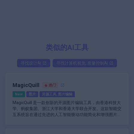
类似的AI工具
寻找
设计
AI
寻找
计算机视觉, 质量控制
AI
MagicQuill
热门
New
图片
开源工具, 图片编辑
MagicQuill 是一款创新的开源图片编辑工具，由香港科技大
学、蚂蚁集团、浙江大学和香港大学联合开发。这款智能交
互系统旨在通过先进的人工智能驱动功能简化和增强图片编
辑流程。通过允许用户进行精确的局部编辑，MagicQuill 旨
MagicQuill 的核心是利用多模态大型语言模型 (MLLM)，可
在让专业平面设计师和普通用户都能轻松表达自己的创造
以实时预测用户意图。此功能允许用户使用直观的笔触而不
力。
是复杂的命令或冗长的提示与工具交互。该系统支持各种编