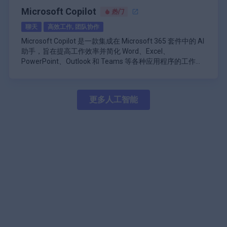
主系统、医学成像和增强现实等领域的应用开辟了可能性，
OmniGen 的主要功能：
减少了人工智能生成内容经常出现的脱节感。
的图像生成过程以实现所需的结果。
这个 Web UI 的突出方面之一是它的可扩展性。该项目支持
Microsoft Copilot
热门
适用于多种图像相关任务的统一扩散模型
而准确的图像分析和生成至关重要。
逼真的表情跟踪：浑元视频可以实时准确地跟踪人
强大的扩展系统，允许开发人员和爱好者创建和集成其他功
文本到图像的生成功能
聊天
高效工作, 团队协作
类的动作和表情，从而可以捕捉微妙的情绪和手
能。这导致了一个蓬勃发展的扩展生态系统，这些扩展增强
基于文本提示的图像编辑功能
势，从而创作引人入胜的内容。
了基础软件的功能，从高级图像处理工具到与其他 AI 模型
界面设计直观，初学者和有经验的用户都可以使用它。它具
Microsoft Copilot 是一款集成在 Microsoft 365 套件中的 AI
视觉条件生成支持
的集成。
有干净的布局，为不同的功能（如文本到图像、图像到图
助手，旨在提高工作效率并简化 Word、Excel、
能够执行计算机视觉任务（例如边缘检测、姿势估
像、修复和修复）设置了单独的选项卡。每个部分都提供了
PowerPoint、Outlook 和 Teams 等各种应用程序的工作流
计）
用于调整参数（如采样方法、步骤和指导尺度）的详细控
AUTOMATIC1111 的实现包括多项优化，可提高性能并减
程。通过利用先进的自然语言处理和机器学习功能，
\n
无需 ControlNet 或 IP-Adapter 等附加模块
件，使用户可以对图像生成过程进行细粒度控制。
少内存使用量，从而可以在消费级硬件上运行复杂模型。它
Copilot 旨在改变用户与数字工作空间的交互方式，使他们
Microsoft Copilot 的主要功能之一是它能够根据用户提示生
灵活的输入处理（文本、图像或两者）
支持 CPU 和 GPU 加速，并可选择利用多个 GPU 来加快处
能够更高效、更有效地执行任务。
成内容。例如，在 Word 中，用户可以要求 Copilot 起草文
具有社区贡献潜力的开源项目
理速度。
该项目还包含用于管理和组织生成的图像的功能，包括内置
更多人工智能
档或创建长文本摘要。此功能为用户提供了一个可以进一步
专为可扩展性而设计的高效架构
图库查看器和元数据标记系统。这样，用户就可以跟踪他们
完善的坚实起点，从而大大减少了编写和编辑所花费的时
\n
跨各个行业和创意领域的多功能应用
的创作和用于生成它们的提示，从而促进实验和改进技术。
间。同样，在 Excel 中，Copilot 可以分析数据集并生成见
Copilot 还通过促进沟通和信息共享来增强团队内部的协
对于更高级的用户，Web UI 包括提示加权等功能，可以精
解或可视化效果，使用户无需大量数据分析技能即可快速做
作。例如，在 Microsoft Teams 中，Copilot 可以总结会议
确控制生成的图像中不同元素的影响。它还支持各种采样方
出明智的决策。
记录或根据最近的讨论提供更新。此功能可确保所有团队成
法和调度程序，使用户可以尝试不同的方法以获得最佳结
员都能保持一致并了解情况，即使他们错过了会议。此外，
\n
果。
AUTOMATIC1111 的稳定扩散 WebUI 的主要功能包括：
Copilot 跨不同应用程序的集成可实现任务之间的无缝转
Microsoft Copilot 的另一个重要方面是它能够从用户交互中
稳定扩散模型的用户友好型 Web 界面
换。用户可以在 Word 中启动项目，在 Excel 中分析数据，
学习。随着时间的推移，AI 会适应个人偏好和风格，提供
文本到图像和图像到图像的生成功能
并在 PowerPoint 中展示结果，而不会丢失上下文或连续
越来越个性化的建议，以符合用户独特的工作流程。这种适
修复和覆盖功能
性。
应性通过使交互感觉更直观和相关来增强整体用户体验。
\n
支持多个稳定扩散模型和检查点
Microsoft 还推出了 Business Chat 等功能，允许用户使用
用于图像生成参数的广泛自定义选项
跨多个应用程序的自然语言提示与 Copilot 互动。例如，用
用于添加新功能的强大扩展系统
户可以要求 Copilot 汇编来自电子邮件、文档和聊天线程的