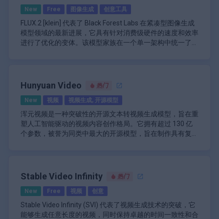
市时间至关重要。
Midjourney 的主要功能：
替换为训练集特征，从而实现更准确、更自然的语音转换。
为用户友好型，具有直观的 Web 界面，可指导用户完成模
New
Free
图像生成
创意工具
\n
型训练和语音转换过程。这使其成为语音技术领域初学者和
\n
经验丰富的用户的有吸引力的选择。
RVC WebUI 的训练效率尤其值得一提。它能够使用相对较
FLUX.2 [klein] 代表了 Black Forest Labs 在紧凑型图像生成
文本到图像生成：将文本提示转换为高质量图像。
少的数据产生良好的结果，建议至少使用 10 分钟的低噪音
模型领域的最新进展，它具有针对消费级硬件的速度和效率
\n
语音进行训练。此功能使其成为快速原型设计或无法访问大
进行了优化的变体。该模型家族在一个单一架构中统一了文
Discord 集成：用户可以通过 Discord 命令与平台交
\n
量语音数据集的用户的绝佳工具。
对于更高级的用户，RVC WebUI 提供模型融合功能。此功
本到图像生成和高级图像编辑功能，从而能够在新视觉内容
出色的 FLUX.2 [klein] 4B 变体采用了一种仅包含 40 亿个参
互。
总之，对于任何希望从文本描述中创建视觉冲击力强的图像
能允许混合不同的语音模型，从而创建结合多种来源特征的
创建（基于文本描述）和精确修改现有图像之间实现无缝过
数的整流流变换器（rectified flow transformer），但通过
\n
的人来说，Midjourney 都是一款功能强大的工具。它结合
独特音色。这为声音设计师、配音演员和内容创作者开辟了
渡。它专为实时应用而设计，在合适的 GPU 上能在不到一
支持多参考编辑（multi-reference editing）而表现出色——
多种图像变化：每个提示生成四张不同的图像以提
了先进的人工智能技术、用户友好的界面和多功能应用程
一个充满创意可能性的世界。
该平台还集成了多种尖端技术来增强其性能。它采用了
秒的时间内生成媲美生产质量的结果，非常适合需要快速迭
它允许用户在混合多个输入图像的同时保持解剖学上的准确
除了速度之外，FLUX.2 [klein] 在多功能性方面也表现出
Hunyuan Video
热门
供不同的选项。
序，使其成为数字内容创作领域的宝贵资源。
\n
UVR5 模型，可以快速分离人声和乐器，这在处理音乐曲目
代的交互式工作流程。
性，例如在不同场景中保持一致的手部姿势和面部特征。其
色，它可以处理复杂的任务，如夜间重新照明、将角色合成
\n
时特别有用。此外，它还使用了 InterSpeech2023-
New
视频
视频生成, 开源模型
精简的架构极大地加速了推理，即使在 VRAM 仅为 13GB
到不同的环境中，以及在保持精细细节的前提下进行细粒度
高级深度学习：利用在大量数据集上训练的复杂神
RMVPE（稳健多音调语音提取）算法，该算法被誉为目前
RVC WebUI 在设计时充分考虑了多功能性，支持在各种硬
的设备上也能实现亚秒级生成时间，而不会牺牲定义了较大
编辑。4B 模型以 Apache 2.0 许可证发布，通过开放权重赋
浑元视频是一种突破性的开源文本转视频生成模型，旨在重
经网络。
最强大的高音调语音提取算法。这有助于防止声音减弱等问
件配置上加速。这包括对 AMD 和 Intel 显卡的支持，使具有
FLUX 系列的高保真细节。这种性能和资源效率的平衡为以
能开发者和创作者进行商业用途，从而在实时预览、延迟敏
塑人工智能驱动的视频内容创作格局。它拥有超过 130 亿
\n
题，并能提供比其他音调提取方法更出色的结果。
不同系统设置的用户都可以使用它。该平台还提供 Intel
前扩散模型难以企及的边缘部署和本地开发环境开辟了道
感的生产管线以及有限硬件上的自定义微调等领域促进创
个参数，被誉为同类中最大的开源模型，旨在制作具有复杂
增强的提示解释：提高了对复杂和细微描述的理
ARC 显卡加速和 IPEX 支持，进一步扩大了其兼容性。
基于检索的语音转换 WebUI 的主要功能：
路。
新。无论是根据提示生成充满活力的风景，还是以手术般的
摄像机角度和反射的超现实视频。这款创新工具的定位是与
浑元视频的推出正值人工智能视频生成领域竞争加剧之际，
解。
使用 top1 检索实现高级音调泄漏减少
精确度来完善照片，该模型都重新定义了可访问的高性能视
OpenAI 的 Sora 等老牌公司直接竞争，为企业和个人用户
尤其是在快手和阿里巴巴等中国科技巨头之间。腾讯发布该
\n
即使在普通硬件上也能快速高效地进行训练
觉 AI 所能实现的范围。
提供强大的视频生成平台，而无需任何相关成本。
模型的战略举措凸显了其在人工智能领域处于领先地位的雄
变化（区域）功能：允许用户修改图像的特定区
小数据集（建议≥10 分钟的语音）即可获得有效结
心，为用户提供以前仅限于闭源系统的高级功能。通过让高
HunyuanVideo的主要功能
Stable Video Infinity
域，同时保留其他区域。
果
热门
统一的图像和视频生成架构：HunyuanVideo采用具
质量视频制作工具的普及，HunyuanVideo不仅提升了创作
\n
模型融合功能可创建独特的语音音色
有全注意力机制的Transformer设计，可无缝集成图
New
Free
视频
创意
可能性，还为AI生成内容的视觉保真度树立了新标杆。
Web 界面：提供在 Discord 之外生成和编辑图像的
用户友好的 Web 界面，易于操作
像和视频生成。该架构通过“双流到单流”混合模型捕
备用访问点。
UVR5 模型集成可快速分离人声和乐器
Stable Video Infinity (SVI) 代表了视频生成技术的突破，它
获视觉和语义信息之间的复杂交互。
浑元视频代表了人工智能技术的重大进步，为创作者提供了
\n
InterSpeech2023-RMVPE 算法可实现高质量音高提
能够生成任意长度的视频，同时保持卓越的时间一致性和合