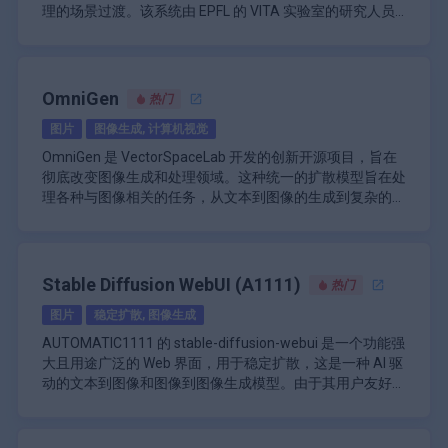
卓越的视频质量：该模型以1280x720p的原始分辨
一种易于使用且功能强大的工具来生成高质量的视频内容。
升级选项：用户可以选择图像以获得更高分辨率的
取
理的场景过渡。该系统由 EPFL 的 VITA 实验室的研究人员
率生成视频，确保清晰度和细节符合现代内容创建
通过将高级功能与开源模型相结合，腾讯不仅挑战了现有规
输出。
支持 AMD/Intel 显卡加速
开发，利用了一种创新的误差循环微调方法，使模型能够在
其核心创新在于通过统一的时间机制处理无限长度的生成，
标准。其制作超现实视觉效果的能力通过精确描绘
范，也为人工智能驱动的媒体制作领域的未来创新铺平了道
\n
支持 IPEX 的 Intel ARC 显卡加速
扩展序列中学习并纠正自身的生成错误。与传统方法在长篇
在该机制中，历史错误在训练过程中被故意注入，以模拟现
光线和运动的复杂渲染技术得到增强。
路。
快速原型设计功能：对于需要快速可视化的艺术家
支持英语、中文、日语、韩语、法语、土耳其语和
内容中质量会下降不同，SVI 可以从流式提示中生成连贯的
实世界的漂移并训练模型进行自我纠正。这使得生成的视频
高动态和连续动作：HunyuanVideo擅长展示动态动
和企业非常有用。
葡萄牙语等多语言
叙事，支持动画卡通、写实场景和风格化视觉效果等多种领
能够自然演变，没有重复的循环或伪影，并且可以通过文本
SVI 专为实际部署而设计，它利用了在强大基础模型之上训
OmniGen
热门
作，可以在一个镜头内流畅地显示完整的动作。此
\n
持续更新和对基础模型的改进
域，并实现无缝的演变。
流、音频条件或姿势骨架来控制动态叙事。演示包括从单个
练的高效 LoRA 适配器，使其易于定制，而不需要大量的计
功能使创作者能够描绘丰富的叙事，而不会产生不
图片
图像生成, 计算机视觉
开源特性允许社区做出贡献和修改
图像端到端生成的完整 8 分钟的《猫和老鼠》片段，展示了
算资源进行推理。它在由演变中的提示驱动的同质场景中表
协调的过渡，从而增强观众的参与度。
平滑的摄像机移动、角色交互和环境变化，这些都感觉是真
现出色，确保了在任意持续时间内的保真度，同时保持光
OmniGen 是 VectorSpaceLab 开发的创新开源项目，旨在
语音控制功能：该平台集成了语音控制功能，允许
实连续的。
照、运动物理和风格一致性等细节。这使得 SVI 成为内容创
彻底改变图像生成和处理领域。这种统一的扩散模型旨在处
用户使用自然语言发出场景建模和其他功能的命
建、虚拟制作和交互式媒体领域的基石工具，在这些领域，
理各种与图像相关的任务，从文本到图像的生成到复杂的图
令。此功能简化了创作过程，使用户更加直观。
长篇视频质量长期以来一直是限制因素。
像编辑和视觉条件生成。OmniGen 的与众不同之处在于它
从本质上讲，OmniGen 是基于扩散模型的原理构建的，近
视频到音频合成：HunyuanVideo 的突出功能之一是
能够在不依赖额外模块或外部组件的情况下执行这些不同的
年来，扩散模型因其生成高质量图像的能力而获得了广泛的
其创新的视频到音频模块，该模块可根据视觉内容
功能，使其成为研究人员、开发人员和创意专业人士的多功
关注。然而，OmniGen 通过采用可以在不同任务之间无缝
自动生成同步的音效和背景音乐。这解决了 AI 视频
能高效工具。
切换的统一架构，将这项技术更进一步。这意味着，同一模
OmniGen 最值得注意的方面之一是其处理各种输入和输出
Stable Diffusion WebUI (A1111)
工具中的一个常见缺陷，增强了整体的故事讲述体
热门
型可用于根据文本描述生成图像、根据用户提示编辑现有图
类型的灵活性。该模型可以处理文本提示、图像或两者的组
验。
图片
稳定扩散, 图像生成
像，甚至执行边缘检测或人体姿势估计等高级计算机视觉任
合，从而实现广泛的创意应用。例如，用户可以提供文本描
艺术镜头和概念概括：HunyuanVideo 允许类似于专
务。
述来生成新图像，也可以输入现有图像以及文本指令来修改
OmniGen 的架构在设计时考虑了效率和可扩展性。通过消
业电影制作技术的高级摄像工作，使创作者能够制
AUTOMATIC1111 的 stable-diffusion-webui 是一个功能强
图像的特定方面。这种多功能性使 OmniGen 成为内容创
除对 ControlNet 或 IP-Adapter 等其他图像生成管道中常见
作出视觉上令人惊叹的叙事。此外，它概括概念的
大且用途广泛的 Web 界面，用于稳定扩散，这是一种 AI 驱
建、数字艺术甚至产品设计或建筑等领域原型设计的强大工
的任务特定模块的需求，OmniGen 减少了计算开销并简化
能力意味着它可以有效地将抽象的想法转化为引人
动的文本到图像和图像到图像生成模型。由于其用户友好的
具。
了整体工作流程。这种统一的方法不仅使模型更容易被具有
OmniGen 的功能不仅限于图像生成和编辑。该模型展示了
入胜的视觉故事。
界面、广泛的功能集和积极的开发，这个开源项目在 AI 艺
Web UI 为用户提供了一个全面的平台，可以与各种稳定扩
不同技术水平的用户使用，而且还为更无缝地集成到现有软
在各种计算机视觉任务中的熟练程度，展示了其作为人工智
物理合规性：该模型在动画中遵循物理定律，确保
术社区中获得了极大的欢迎。
散模型进行交互，允许从文本提示创建高质量图像或修改现
件和应用程序中铺平了道路。
能和机器学习领域的多用途工具的潜力。这种多功能性为自
动作和动作看起来逼真。这种坚持增强了沉浸感，
有图像。它提供了广泛的自定义选项，使用户能够微调他们