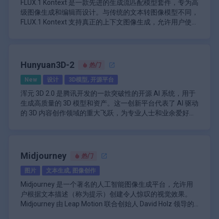
跨平台兼容性：只需极少的设置即可部署在各种操
FLUX.1 Kontext 是一款先进的生成流匹配模型套件，专为高
素。这使其成为社交媒体内容原型设计、音乐视频片段、品
在实现顺畅的分享，提供针对社交媒体算法定制的输出，以
作系统上要求。
级图像生成和编辑而设计。与传统的文本转图像模型不同，
牌蒙太奇和概念艺术动画的理想之选。
及方便的导出选项，方便进一步编辑或集成到更长的项目
FLUX.1 Kontext 支持真正的上下文图像生成，允许用户使用
中。虽然该网站展示了一系列创意提示和示例输出，但它更
文本和图像提示系统。这种双重输入功能意味着您可以无缝
\n
强调易用性和快速迭代创意的能力。该产品定位为一款专业
地提取和修改视觉概念，从而生成新的、连贯的渲染图，同
FLUX.1 Kontext 的一大突出特点是它能够在多个场景和环境
级工具，旨在让个人和团队都能轻松创作高质量的视频。
时保持原始场景的完整性。该模型旨在理解图像中元素之间
中保留图像中的独特元素（例如特定的角色或物体）。用户
的关系，确保任何转换或编辑都尊重周围场景的背景和构
可以对特定元素进行有针对性的修改，而不会影响图像的其
Hunyuan3D-2
热门
图。
余部分，这对于在迭代创意工作流程中保持一致性尤为重
\n
New
设计
3D模型, 开源平台
要。该套件还擅长生成新颖的场景，同时保留参考图像的独
FLUX.1 Kontext 重新定义了一致且可感知上下文的图像生成
特风格，所有这些都由直观的文本提示引导。这种灵活性使
和编辑功能。该模型能够高速提供最佳性能，显著提升了快
浑元 3D 2.0 是腾讯开发的一款突破性的开源 AI 系统，用于
创作者能够快速迭代，以最小的延迟逐步完善作品，同时不
速一致性，并具有先进的排版生成功能。其统一的架构支持
生成高质量的 3D 模型和资产。这一创新平台代表了 AI 驱动
会牺牲图像质量或字符一致性。
本地编辑、生成式修改以及完整的文本到图像生成，所有这
的 3D 内容创作领域的重大飞跃，为专业人士和业余爱好者
些都在单个工作流程中完成。这使其成为快速迭代图像编辑
提供了全面的解决方案。
浑元 3D 2.0 的核心采用了复杂的两阶段生成流程。第一阶
的先驱，使用户能够同时处理文本和图像输入，以实现精确
段涉及创建高质量的裸网格，这由名为 Hunyuan3D-DiT 的
的区域编辑或完整的场景转换。Kontext 的开放权重精简版
大规模形状生成模型处理。该组件基于可扩展的基于流的扩
本代表了目前最先进的生成式图像编辑功能，使创作者能够
散变换器构建，能够生成与给定条件图像精确对齐的几何图
Hunyuan 3D 2.0 最令人印象深刻的方面之一是它能够从各
Midjourney
热门
突破数字成像的界限。
形。第二阶段专注于合成详细的纹理贴图，这由名为
种输入生成完整的 3D 模型，包括文本描述、参考图像、黑
图片
文本生成, 图像创作
Hunyuan3D-Paint 的大规模纹理合成模型管理。该模型利
白线条草图甚至肖像照片。这种多功能性使其成为从游戏开
用强大的几何和扩散先验为 AI 生成的和手工制作的网格生
发和电子商务到娱乐和虚拟现实等广泛应用的宝贵工具。
该系统的功能不仅限于模型生成。Hunyuan 3D 2.0 还提供
Midjourney 是一个著名的人工智能图像生成平台，允许用
成高分辨率、生动的纹理贴图。
了一套全面的 3D 资源处理和增强工具。用户可以利用模型
户根据文本描述（称为提示）创建令人惊叹的视觉效果。
的自动骨架绑定、丰富的动画预设库以及人形和动物模型的
Midjourney 由 Leap Motion 联合创始人 David Holz 领导的
直接动画预览等功能。该平台还支持生成具有可自定义优化
腾讯还开发了Hunyuan3D-Studio，这是一个用户友好的制
团队开发，是一家位于旧金山的独立研究实验室。自 2022
\n