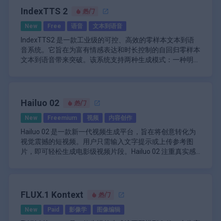
辑功能，包括添加和删除图像中的元素、更改颜色以及应用
MagicQuill 的界面设计易于使用，具有智能画布工具，使用
IndexTTS 2
热门
详细调整。这种简化的工作流程不仅增强了用户体验，还大
户能够上传照片、删除不需要的细节以及通过简单的拖放操
New
Free
语音
文本到语音
大减少了传统图像编辑任务所需的时间。
作处理图像。用户可以使用针对特定任务量身定制的不同画
笔：添加画笔用于引入新元素，减去画笔用于去除多余细
MagicQuill 还强调社区参与，它是 CC BY-NC 4.0 许可下的
IndexTTS2 是一款工业级的可控、高效的零样本文本到语
节，颜色画笔用于精确着色。这种灵活性允许在编辑过程中
开源项目，允许用户修改和使用代码用于非商业目的。这种
音系统。它旨在为富有情感表达和时长控制的自回归零样本
进行高度定制。
开放性鼓励开发人员和艺术家做出贡献，促进平台的持续改
文本到语音带来突破。该系统支持两种生成模式：一种明确
进和创新。
由于其开源性质，无法提供具体的定价信息，但用户可以自
指定生成的 token 数量以精确控制语音时长，另一种则在不
IndexTTS2 在情感表达和说话人身份之间实现了解耦，能
由访问 MagicQuill 进行非商业用途。该项目旨在通过简单
指定 token 数量的情况下自由地以自回归方式生成语音，忠
够独立控制音色和情感。该系统整合了 GPT 的潜在表示，
的安装程序轻松部署在包括 Windows 在内的各种平台上。
实地再现输入提示的韵律特征。
并设计了一种新颖的三阶段训练范式来提高生成语音的稳定
MagicQuill 的主要功能包括：
性。此外，还使用基于文本描述的软指令机制来引导具有所
IndexTTS 是一个高度先进的文本到语音系统，可以准确地
Hailuo 02
热门
AI 驱动的编辑：利用智能系统预测用户意图，实现
需情感方向的语音生成。这使得语音合成更加自然和富有表
重建目标音色并完美地再现指定的语调。该系统设计得非常
无缝交互。
New
Freemium
视频
内容创作
现力。
高效，可用于各种应用，包括视频配音和声音克隆。该系统
本地化图像编辑：允许对图像的特定区域进行精确
也是高度可定制的，允许用户调整设置以启用 FP16 推理和
Hailuo 02 是一款新一代视频生成平台，旨在将创意转化为
修改，而不会影响整个图片。
总体而言，MagicQuill 代表了 AI 辅助图像编辑技术的重大
DeepSpeed 加速等功能。
视觉震撼的短视频。用户只需输入文字提示或上传参考图
直观的画笔工具：具有添加画笔、减去画笔和颜色
进步，为用户提供了强大的工具，使他们能够高效、有效地
片，即可轻松生成电影级视频片段。Hailuo 02 注重真实感
画笔功能，可实现多种编辑功能。
将他们的创意愿景变为现实。
和创意掌控，为创作者、营销人员和故事讲述者提供流畅的
\n
智能画布工具：支持照片上传并提供用于擦除错误
工作流程，帮助他们将创意变为现实，无需复杂的剪辑工具
Hailuo 02 的核心优势在于其先进的物理模拟和神经光传输
和轻松处理图像的工具。
或后期制作。该平台支持各种艺术风格和场景，从动态动作
技术，确保生成的每个视频都具有自然的运动、逼真的环境
开源可访问性：根据非商业许可免费提供，促进社
场景到氛围感十足、情感丰富的瞬间。
效果和流畅的过渡。用户可以使用“向下平移”、“向右行
FLUX.1 Kontext
区贡献。
热门
走”或“鸟瞰”等提示来控制摄像机，从而精确控制叙事和视
\n
用户友好界面：设计时考虑了简单性，以增强用户
New
Paid
影像学
图像编辑
觉风格。该系统针对高帧一致性进行了优化，最大限度地减
Hailuo 02 可直接通过其网页界面访问，用户可以生成长达
体验和简化工作流程。
少了抖动和失真，并擅长渲染水、雾和动态光照等高难度元
10 秒、各种宽高比（包括竖屏和宽屏）的视频。该平台旨