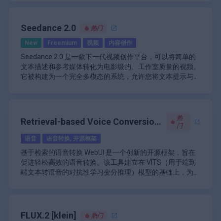
强度的低多边形模型，这对于希望减少硬件计算需求的游戏
作平台，为编辑、动画和导出3D资产提供无缝的体验。该
年 7 月推出公测版以来，该平台在寻求有效方式将概念和想
Midjourney 的核心功能围绕其解释自然语言输入并生成相
开发者来说特别有用。
工具包基于 Web，允许用户将草图转换为 3D 模型、简化复
法可视化的艺术家、设计师和营销人员中获得了极大的关
应图像的能力。用户可以主要通过 Discord 与平台互动，在
杂设计并为角色制作动画，但访问需要登录。
浑元 3D 2.0 的主要功能：
注。
那里他们可以使用
Seedance 2.0
热门
多模态 3D 生成（文本转 3D、图像转 3D、草图转
\n
3D、肖像转 3D）
New
Freemium
视频
内容创作
/imagine
具有复杂细节的高精度几何体生成
\n
Seedance 2.0 是一款下一代视频创作平台，可以将简单的
支持 PBR 材质的高分辨率纹理合成
浑元 3D 2.0 代表了 AI 驱动的 3D 内容创作的重大进步，提
等命令输入提示。人工智能处理这些提示并根据输入生成四
文本描述和参考媒体转化为电影级的、工作室质量的视频。
一键生成 3D 动画并自动绑定骨架
供了强大而多功能的工具集，有可能彻底改变多个行业的工
种不同的图像变化。这一过程不仅展示了人工智能的多功能
它被构建为一个完全多模态的系统，允许您将文本提示与图
具有风格化纹理生成和材质转换的智能纹理系统
作流程。
性，还允许用户通过修改提示或选择特定图像进行升级来优
像、短视频剪辑和音频文件相结合，以便模型能够准确地遵
Seedance 2.0 的核心在于其理解和复制复杂动作、摄像机
具有可自定义优化的低多边形模型生成
化他们的请求。
\n
循您想要的观感、动作和声音。它不像一个随机的“彩票”生
工作和多镜头场景结构的能力。您可以上传参考视频以捕捉
具有灵活光源控制的自定义渲染系统
Midjourney 利用深度学习和神经网络技术来理解和生成图
成器，而是专注于可预测的、可投入生产的输出，为创作
编舞、摄像机运动或编辑节奏，系统将复制这些模式，同时
在 Hugging Face 和 GitHub 等平台上开源
像。底层模型在包含各种视觉风格和元素的大量数据集上进
者、营销人员和电影制作人提供了一种快速原型设计或完全
替换为您自己的角色、产品或环境。其场景理解能力可以保
Seedance 2.0 旨在融入广泛的工作流程，从独立创作者到
热
快速生成 3D 模型（10-25 秒每个模型）
Retrieval-based Voice Conversion
行训练，使人工智能能够生成高度逼真且具有艺术吸引力的
制作内容的方式，使其看起来足够精致，可用于专业用途。
持角色、灯光和视觉风格在不同镜头之间的一致性，从而实
大型制作团队。广告商可以输入产品图像和品牌参考来生成
门
支持 AI 生成和手工制作的网格
图像。该平台解释复杂提示的能力随着时间的推移而不断提
\n
(RVC)
现多镜头叙事而非孤立的片段，而原生的音频生成或同步音
社交广告和产品视频；教育工作者可以根据剧本创建视觉解
语音
语音转换, 开源框架
高，尤其是 Midjourney v6 等更新，它增强了人工智能对细
除了文本转图像功能外，Midjourney 还提供增强用户体验
频输入可确保音效、环境音频和音乐与屏幕上的动作精确对
释和对话化身；电影制作人可以将其用于故事板、预可视
微描述的理解。
和创造力的功能。引入“Vary（区域）”等工具允许用户对图
基于检索的语音转换 WebUI 是一个创新的开源框架，旨在
齐。
化，甚至是高达 2K 分辨率的最终渲染。通过一个简化的三
像的特定区域应用变化，同时保持其他部分的完整性。这种
促进轻松高效的语音转换。该工具建立在 VITS（用于端到
步流程——输入文本和参考、用自然语言描述所需结果，以
控制级别对于希望尝试不同视觉元素而不从头开始的艺术家
\n
端文本转语音的对抗性学习变分推理）模型的基础上，为用
及对生成的片段进行迭代——它大大减少了对传统编辑工具
特别有益。此外，最近推出的 Web 界面将可访问性扩展到
Midjourney 不仅仅是个人艺术家的工具；它已在各个行业
户提供了简单的设置过程，并能够以最小的努力执行高质量
RVC WebUI 的核心是利用先进的机器学习技术来分析和转
的需求，同时仍然为导演提供了对节奏、构图、风格和动作
Discord 之外，允许用户直接在平台上生成和编辑图像。
得到应用。例如，企业使用它来快速制作产品设计或营销材
的语音转换。
换语音特征。该系统旨在减少音调泄漏，这是语音转换中常
的细粒度控制。
料的原型，使他们能够快速将想法形象化，而无需大量的平
见的问题，即原始说话者的音调会渗入转换后的音频中。这
面设计资源。此功能在快节奏的环境中尤其有价值，因为上
\n
是通过一种新颖的方法实现的，即使用 top1 检索将源特征
RVC WebUI 的突出之处之一是它的可访问性。该平台设计
FLUX.2 [klein]
热门