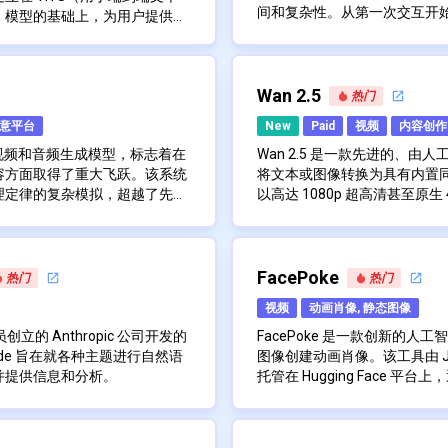
80x720p的原始分辨率
以 30fps 生成长达 2 
来生成高质量的视频内容。通过
间和复杂性。从第一次交互开
）模型的基础上，为用户提供了
细节符合现代内容创建标
模拟现实世界的物理特性
，腾讯不仅挑战了现有规范，也
程，使用户能够快速使用熟悉
Emergent 的核心是一个
小的努力执行高质量的语音转
先进的机器学习技术来分析和转换语
果的能力通过精确描绘光线
以 1080p 分辨率生成影院
域的未来创新铺平了道路。
将自身定位为快速应用创建环境，
面和后端服务的关注点统一到
泄漏，这是语音转换中常见的问
到增强。
支持灵活的视频宽高比
样板设置和部署连接的常见摩
台将这些元素整合在一起，而
入转换后的音频中。这是通过一
nVideo擅长展示动态动
能够结合复杂的概念来创
品逻辑和用户体验，而不是基
库和托管提供商拼接起来，从
产品体验以速度和可访问性为
Wan 2.5
op1 检索将源特征替换为训练
一是它的可访问性。该平台设计为用
热门
畅地显示完整的动作。此功
栈项目。这种集成方法对于希
的服务条款和隐私链接开始，
自然的语音转换。
 界面，可指导用户完成模型训练
意平台
New
Paid
视频
内容创作
的叙事，而不会产生不协调
布生产级应用程序的独立构建
用户会经过界面中逐渐加载的
语音技术领域初学者和经验丰富
参与度。
值，而无需维护复杂的管道或
功能和可扩展能力的架构，以
新的旗舰视频和音频生成模型，标志着在
Wan 2.5 是一款先进的、
其值得一提。它能够使用相对较少的
成了语音控制功能，允许用
快速的入职流程与统一的全栈环境
容方面取得了重大飞跃。该系统
将文本或图像转换为具有内置
使用 10 分钟的低噪音语音进
建模和其他功能的命令。此
寻求以最小开销将概念转化为实
理定律的复杂模拟，超越了先前
以高达 1080p 超高清甚至原生 4
原型设计或无法访问大量语音数
用户更加直观。
作者的实用选择，同时保留足
果，例如奥林匹克体操动作或猫
2 可以遵循跨越多个场景的复杂指
高质量视频，并具有电影级控
用户可以根据文本提示或静态
UI 提供模型融合功能。此功能允
Video 的突出功能之一是其
构建。
。其先进的世界模拟能力提供了
致性，生成逼真、电影化和动漫
音频生成技术，可在一遍生成
比和分辨率选项，以适应不同
创建结合多种来源特征的独特音
该模块可根据视觉内容自动
，这是人工智能模型旨在高精度
同步的对话和音效，生成高度逼
同步，从而无需单独录制画外
理解、多语言支持（包括中文
员和内容创作者开辟了一个充满
这解决了 AI 视频工具中
a 2 的一个独特功能是能够将现
 应用程序提供了一个社交平台，用户可
流畅高效视频制作流程的内容
过滤器增强了输出内容的多功
Wan 2.5 还包括增强的运
FacePoke
增强其性能。它采用了 UVR5
热门
热门
整体的故事讲述体验。
的场景中，允许用户通过快速的
生成内容。它通过“客串”等功
觉和声音无缝结合在一起。
速度、效率或高级质量优化的各种
帧间一致性，以实现更逼真和
器，这在处理音乐曲目时特别有
anVideo 允许类似于专业
视频
动画肖像, 静态图像
以准确的外貌和声音放置到虚拟
与朋友进行互动式地出现在视频
其特定用例选择最合适的模型
形同步和表情映射的视频到视
eech2023-RMVPE（稳健多音
工作，使创作者能够制作出
应用程序包括个性化的动态消息
生成还是最高分辨率输出。
下文。用户可以上传自己的音
誉为目前最强大的高音调语音提
考虑了多功能性，支持在各种硬件配
人员创立的 Anthropic 公司开发的
FacePoke 是一款创新的
此外，它概括概念的能力意
例如对青少年用户的限制以及通
视频生成，或者依赖内置的音
弱等问题，并能提供比其他音调
ntel 显卡的支持，使具有不同系
aude 旨在就各种主题进行自然语
图像创建动画肖像。该工具由 Jean-B
的想法转化为引人入胜的视
。在发布时，Sora 2 是免费使用
式允许灵活使用和实惠的价格
还提供 Intel ARC 显卡加
并提供信息和分析。
托管在 Hugging Face 
入付费选项以供额外使用，旨在
者都易于使用。此外，该平台
了其兼容性。
的主要功能：
数据训练的大型语言模型，使其能
表情，使静态照片栩栩如生。
该应用程序利用先进的机器学
画中遵循物理定律，确保动
音调泄漏减少
健康。
用 Wan 2.5 技术进行叙事和创
响应并处理复杂的查询。该 AI
真的动画。用户只需上传一张面部
种坚持增强了沉浸感，减少
速高效地进行训练
AI”方法构建，旨在创建安全、合乎道
进行处理，制作一段简短的视