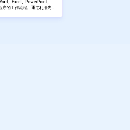
响。它还支持各种采样方法和调
节拍都与您的愿景保持一
、Excel、PowerPoint、
的方法以获得最佳结果。
各种应用程序的工作流程。通过利用先进
散 WebUI 的主要功能包括：
歌词到节奏的每一个细节。它
opilot 旨在改变用户与数
Web 界面
听起来很专业，而且还能呼
们能够更高效、更有效地执行任
的主要功能之一是它能够根据用户提示生成
的生成功能
以要求 Copilot 起草文档或
I 是一个文本到音乐生成系
户提供了一个可以进一步完善的
检查点
模型的技术来创作原创音乐
写和编辑所花费的时间。同样，
自定义选项
可以分析数据集并生成见解或可视化效
信息共享来增强团队内部的协作。
展系统
技能即可快速做出明智的决策。
 中，Copilot 可以总结会议记录或
能
功能可确保所有团队成员都能保
会议。此外，Copilot 跨
行微调控制
务之间的无缝转换。用户可以在
的另一个重要方面是它能够从用户交互中学
分析数据，并在 PowerPoint 中
适应个人偏好和风格，提供越来越
率
或连续性。
特的工作流程。这种适应性通过
面和自动化
强整体用户体验。
ess Chat 等功能，允许用户使用跨
inux、macOS）
opilot 互动。例如，用户可
电子邮件、文档和聊天线程的信息，
新。这种跨应用程序智能旨在通
为单一连贯的输出来节省时间并
opilot 设计中的重中之重。该平台
 的强大安全功能，确保用户数据在遵守
种对安全性的关注使其适用于经