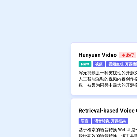
Hunyuan Video
热门
New
视频
视频生成, 开源模
浑元视频是一种突破性的开源
人工智能驱动的视频内容创作格局
数，被誉为同类中最大的开源
角度和反射的超现实视频。这款创
浑元视频的推出正值人工智能
的 Sora 等老牌公司直接竞
其是在快手和阿里巴巴等中国
视频生成平台，而无需任何相
的战略举措凸显了其在人工智
用户提供以前仅限于闭源系统
HunyuanVideo的主要功能
Retrieval-based Voice
统一的图像和视频生成架构：H
制作工具的普及，HunyuanV
(RVC)
全注意力机制的Transfo
语音
语音转换, 开源框架
为AI生成内容的视觉保真度树
视频生成。该架构通过“双
基于检索的语音转换 WebUI
和语义信息之间的复杂交
浑元视频代表了人工智能技术
轻松高效的语音转换。该工具建立