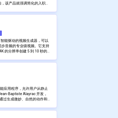
分钟的高质量视频内容
始，该产品就强调简化的入职流
的身份验证选项开始使用。通过
工作流程，它将传统上分离的前端界
级视频
Emergent 旨在消除配置、
一个单一的、连贯的体验中。平
擦，从而使创作者能够专注于产
不是要求开发人员将多个工具、
建独特的场景
础设施和脚手架。
而可以在一个地方组合和迭代全
中心，从简单的登录流程和清晰
望快速原型设计、验证想法并发
建立信任和专业精神。进入后，
者、初创公司和小团队特别有价
部分，这暗示了一种面向模块化
处理多个环境。
随着项目的增长而发展。通过将
由人工智能驱动的视频生成器，可以
相结合，Emergent 定位为
同步音频的专业级视频。它支持
时 Web 或移动应用程序的创
K 的分辨率创建 5 到 10 秒的
够的灵活性以支持未来更复杂的
制功能。该生成器采用革命性的
图像创建视频，并提供多种宽高
中产生与场景匹配的声音和唇形
的平台和叙事需求。先进的提示
音或手动同步。这使其成为寻求
和其他小语种）以及可选的安全
创作者的理想选择，该流程将视
能性和安全性。该平台提供针对
动动态、更清晰的视觉效果和改进的
 AI 模型，允许创作者根据
专业的动画。该系统支持带有唇
，无论他们是优先考虑超快视频
频转换，同时保持身份和场景上
频轨道以进行自定义语音驱动的
人工智能应用程序，允许用户从静止
频功能。其基于信用点的定价模
aptiste Alayrac 开发，
，使其对业余爱好者和专业创作
平台上，通过生成微妙、自然的动作和
还会定期举办创意挑战，鼓励使
习技术来分析面部特征并创建逼
新。
照片，FacePoke 就会对其
频剪辑，其中拍摄对象似乎眨