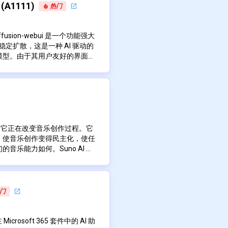
部动作。这创造了一种让图像栩
杂的神经网络，这些网络已在大量面
 (A1111)
热门
片中的人被短暂地动画了一样。
练。这使人工智能能够理解人类
从而能够生成看起来自然而令人
逼真肖像的无缝过渡。
一是它能够在添加动作的同时保持原
diffusion-webui 是一个功能强大
保留了照片中个人的独特特征，
稳定扩散，这是一种 AI 驱动的
观。这确保了动画版本仍然可识
模型。由于其用户友好的界面、
途，从创建引人入胜的社交媒体
开源项目在 AI 艺术社区中
全面的平台，可以与各种稳定扩散模
想要为其静态图像添加额外维度
创建高质量图像或修改现有图
创建者来说，它尤其有用。
项，使用户能够微调他们的图像
育环境，以引人入胜的方式让历史人
之一是它的可扩展性。该项目支持强
传和处理图像
。
和爱好者创建和集成其他功能。
生态系统，这些扩展增强了基础
到与其他 AI 模型的集成。
验的用户都可以使用它。它具有
平台，它正在改变音乐创作过程。它
如文本到图像、图像到图像、修
，使音乐创作变得民主化，使任
结果
卡。每个部分都提供了用于调整
音乐能力如何。Suno AI 将
分辨率
导尺度）的详细控件，使用户可
现包括多项优化，可提高性能并减少内
，并输出与所需音乐风格和结构
得定制结果
控制。
硬件上运行复杂模型。它支持
创建高品质的器乐曲目，与
台将您的想法转化为听起来很专
缝集成
利用多个 GPU 来加快处理速度。
契合。
的想法到完成的歌曲。您带来创
生成的图像的功能，包括内置图
AI 的旅程从一个简单的步骤开
歌词、曲调和声音组合在一起，
门
这样，用户就可以跟踪他们的创
能是您写下的歌词，也可能是
而促进实验和改进技术。
 包括提示加权等功能，可以精确控
指导，Suno AI 的算法会
 Microsoft 365 套件中的 AI 助