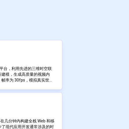
工智能平台，利用先进的三维时空联
行建模，生成高质量的视频内
帧率为 30fps，模拟真实世界
 的分辨率制作出影院级的视频。这
p 上独家开放 Beta 测试，网页版即
ing AI 轻松制作出令人惊叹的
户可以通过下载“快影”App 并注册
能够生成各种视频内容，包括具有
有各种宽高比的视频内容。
能够模拟真实的物理特性并结合复杂
力的场景。它还能够生成具有
，从广阔的场景到细致的特写镜
效果。凭借其灵活的输出视频宽
户在几分钟内构建全栈 Web 和移
力机制
不同视频内容场景的多样化需求。
少了现代应用开发通常涉及的时