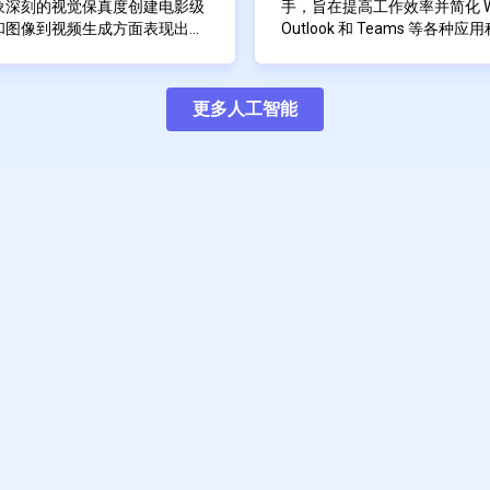
制生成的图像中不同元素的影
创作旋律和和声，使每个
的文化概念，并利用结构化推理
象深刻的视觉保真度创建电影级
手，旨在提高工作效率并简化 Word
度程序，使用户可以尝试不同
致。
像中，使其在开源模型中具有高
和图像到视频生成方面表现出
Outlook 和 Teams 等
事项
AUTOMATIC1111 的稳定扩
完善和制作：AI 完善从
格和细致的情感表达。这款 AI
功能，包括推拉变焦、甩动平
的自然语言处理和机器学习功能，C
\n
序中
稳定扩散模型的用户友好型 
完善旋律，确保歌曲不仅
、叙事连贯且视觉震撼的场景而
物理准确运动和时间连贯性的复
字工作空间的交互方式，使他
Microsoft Copilot 
文本到图像和图像到图像
应您最初的灵感。
影般的光泽将想法变为现实的电
于保持自然、身临其境且感觉经
务。
内容。例如，在 Word 中，用户可
的文本
更多人工智能
修复和覆盖功能
文本到音乐生成：Suno A
专业人士。
创建从超现实世界和动漫史诗到
 包含一个强大的提示解析引擎，可以更准
创建长文本摘要。此功能为用
（有一些限制）
支持多个稳定扩散模型和
统，它使用一种称为扩散
，同时享受显著的渲染速度提
能的故事讲述和创意灵活性。它
坚实起点，从而大大减少了编
\n
用于图像生成参数的广泛
作品。
 Turbo Pro 的视频渲染速度提
高分辨率下对摄影机运动、场景构
在 Excel 中，Copilot 
Copilot 还通过促进沟通和
用于添加新功能的强大扩
而不会出现延迟或质量下降。
行自定义。该平台还与基于节点
果，使用户无需大量数据分析
例如，在 Microsoft Teams
通过 GPU 加速支持优化性
作活动，无需编码即可扩展内容
根据最近的讨论提供更新。此
内置图库和组织工具
业工作室都易于使用。这些功能
持一致并了解情况，即使他们错过了
\n
快速加权，对图像元素进
 Pro 成为人工智能驱动的视频生成领域
不同应用程序的集成可实现任
Microsoft Copilot 
多种采样方法和调度程序
Word 中启动项目，在 Excel 中
习。随着时间的推移，AI 会
支持各种图像格式和分辨
展示结果，而不会丢失上下文
个性化的建议，以符合用户独
面向高级用户的命令行界
使交互感觉更直观和相关来增
\n
积极的开发和社区支持
Microsoft 还推出了 Busin
跨平台兼容性（Windows、L
多个应用程序的自然语言提示与 C
与流行的 AI 升级模型集成
以要求 Copilot 汇编来自
以为其团队创建综合报告或更
\n
过将来自各种来源的信息整合
安全性和隐私是 Microsoft C
提高工作效率。
继承了 Microsoft 365
组织政策的同时受到保护。这
常处理敏感信息的企业环境。
\n