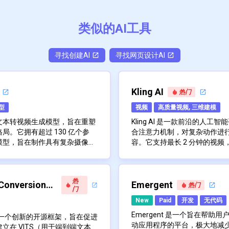
Subscribe to our FREE newsletter
类似的AI工具
Get top updates in AI to your inbox every weekend
寻找
创建
AI
寻找
网页设计
AI
Subscribe
Kling AI
热门
型
视频
高质量视频, 三维建模
文本转视频生成模型，旨在重塑
Kling AI 是一款前沿的人
。它拥有超过 130 亿个参
合注意力机制，对复杂动作进
模型，旨在制作具有复杂摄像机
容。它支持最长 2 分钟的视频，
新工具的定位是与 OpenAI
视频生成领域竞争加剧之际，尤
的物理特性，并能以 1080p
目前，Kling AI 在“快影”Ap
争，为企业和个人用户提供强大的
科技巨头之间。腾讯发布该模型
项技术让用户能够使用先进的 Kl
将发布。要使用 Kling AI，用
关成本。
能领域处于领先地位的雄心，为
视频。
来参与 Beta 测试。该平台
热
的高级功能。通过让高质量视频
显著动作、最长 2 分钟且具
Kling AI 的先进技术使其
 Conversion
Emergent
热门
门
unyuanVideo采用具有
ideo不仅提升了创作可能性，还
的概念来创建独特而富有想象
New
Paid
开发
无代码
rmer设计，可无缝集成图像和
立了新标杆。
1080p 分辨率的电影级视频
流到单流”混合模型捕获视觉
头，都能提供令人惊叹的视觉
Kling AI 的主要功能包括：
Emergent 是一个旨在帮助用
 是一个创新的开源框架，旨在促进
互。
先进的 3D 时空联合注意
的重大进步，为创作者提供了一
高比，Kling AI 可以满足
动应用程序的平台，极大地减
在 VITS（用于端到端文本