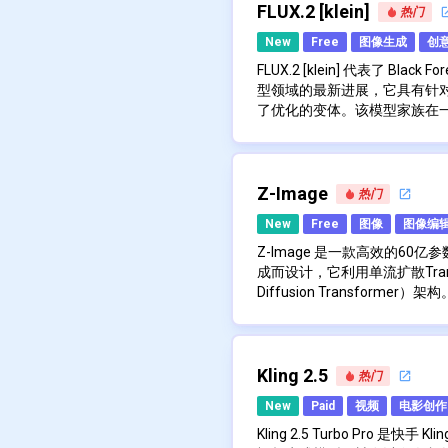
了人工智能生成内容经常
小数据集（建议≥10 分钟
德且符合人类价值观的 AI 系统。
Claude 的主要优势之一是
FLUX.2 [klein]
热门
逼真的表情跟踪：浑元视
模型融合功能可创建独特
助，同时避免产生有害或有偏
并在之前的交流基础上进行构
的动作和表情，从而可以
New
Free
图像生成
创
用户友好的 Web 界面，易
可以实现更自然、更高效的交互。
而创作引人入胜的内容。
UVR5 模型集成可快速分
任务，包括研究、分析、写作
Claude 在许多领域都具有
FLUX.2 [klein] 代表了 Blac
InterSpeech2023-R
以解释复杂的主题，提供分步
型领域的最新进展，它具有针
支持 AMD/Intel 显卡加速
以参与校对或建议改进书面作
了优化的变体。该模型家族在
支持 IPEX 的 Intel ARC 
和操纵结构化数据的能力。
对于开发人员和企业，Claude 
像生成和高级图像编辑功能，
出色的 FLUX.2 [klein] 4
支持英语、中文、日语、
应用程序、网站和工作流程中
于文本描述）和精确修改现有
的整流流变换器（rectified flo
萄牙语等多语言
人、内容生成工具、研究助理等成
实时应用而设计，在合适的 GP
多参考编辑（multi-referenc
持续更新和对基础模型的
特定用例和领域进行定制和微
Claude 的显着特点之一是
成媲美生产质量的结果，非常
用户在混合多个输入图像的同
除了速度之外，FLUX.2 [kle
Z-Image
热门
开源特性允许社区做出贡
握。它可以捕捉语言中的细微
流程。
在不同场景中保持一致的手部
可以处理复杂的任务，如夜间
New
Free
图像
图像编
Claude 还致力于使其输出
极大地加速了推理，即使在 VRA
环境中，以及在保持精细细节的
时间的交流中保持逻辑思路。
Claude 具有内置的安全措
现亚秒级生成时间，而不会牺牲定
模型以 Apache 2.0 许可
Z-Image 是一款高效的60
法或不道德内容的请求。该人
真细节。这种性能和资源效率
创作者进行商业用途，从而在
成而设计，它利用单流扩散Transfo
保持透明，并在适当的时候表
的边缘部署和本地开发环境开
以及有限硬件上的自定义微调
Diffusion Transform
不正确的信息。
Claude 的主要功能包括：
示生成充满活力的风景，还是
能，而无需庞大的计算资源，
该模型在生成具有对细节、光
涵盖广泛主题的自然语言
该模型都重新定义了可访问的高性
件。其简化的设计可以在强大的
方面表现出色，确保了构图和氛围
具有强大上下文保留的多
围。
迟，并且可以在VRAM少于16
一个特别之处在于它能够准确
协助研究、分析、写作和
了其在各种用户和应用中的可
文），同时保持面部真实感和
Z-Image 提供了针对不同
Kling 2.5
热门
代码生成和解释功能
市场营销、多语言内容创建以
逼真图像生成的蒸馏版本和用
数学问题解决和分步解释
New
Paid
视频
电影创作
场景的有力选择。
本。该模型表现出对复杂指令
长文本和文档的摘要
的局部修改和全局样式转换，
Kling 2.5 Turbo Pro 是快
创意写作和构思支持