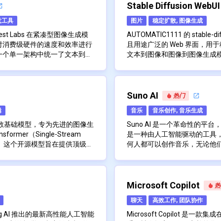
出现的脱节感。
的语音）即可获得有效结果
这意味着 Claude 旨在提供帮
它能够进行多轮对话，保持上下文
眼、转移视线并做出轻微的头
FacePoke 的技术基于复
Stable Diffusion WebUI
频可以实时准确地跟踪人类
的语音音色
见的输出。
建。与简单的问答系统相比，这
栩如生的神奇效果，就好像照
部动作和表情数据集上进行训
捕捉微妙的情绪和手势，从
意工具
图片
稳定扩散, 图像生成
于操作
 Claude 可以协助完成各种
面部结构和运动的细微差别，
离人声和乐器
、编码、数学和创意项目。
强大的语言理解和生成能力。它可
信服的动画。静态图像与动态
FacePoke 的主要优势之
k Forest Labs 在紧凑型图像生成模
AUTOMATIC1111 的 stable-
MVPE 算法可实现高质量音高提取
指导，提供长文本摘要，甚至可
始图像的完整性。生成的动画
对消费级硬件的速度和效率进行
且用途广泛的 Web 界面，用于
品等任务。人工智能还具有推理
包括面部特征、肤色和整体外
一个单一架构中统一了文本到图
文本到图像和图像到图像生成
显卡加速
可通过 API 获得，允许集成到
别且忠实于原始主题。
该应用程序具有广泛的潜在用
从而能够在新视觉内容创建（基
B 变体采用了一种仅包含 40 亿个参数
广泛的功能集和积极的开发，这个
Web UI 为用户提供了一个
韩语、法语、土耳其语和葡
。这使得创建人工智能聊天机器
内容到增强个人照片集。对于
图像之间实现无缝过渡。它专为
w transformer），但通过支持
获得了极大的欢迎。
型进行交互，允许从文本提示
为可能。Claude 可以针对
的摄影师、数字艺术家和内容
U 上能在不到一秒的时间内生
e editing）而表现出色——它允许
像。它提供了广泛的自定义选
改进
调。
它对上下文和细微差别的强大把
FacePoke 还可以用于教
FacePoke 的主要功能包括：
适合需要快速迭代的交互式工作
时保持解剖学上的准确性，例如
in] 在多功能性方面也表现出色，它
生成过程以实现所需的结果。
这个 Web UI 的突出方面
Suno AI
热门
献和修改
易于使用的界面，用于上
线索并相应地调整其响应。
物栩栩如生地出现在学生面前
姿势和面部特征。其精简的架构
重新照明、将角色合成到不同的
大的扩展系统，允许开发人员
辑
音乐
音乐创作, 音乐生成
人工智能动画生成
具有高度的连贯性和一致性，在长
M 仅为 13GB 的设备上也能实
前提下进行细粒度编辑。4B
这导致了一个蓬勃发展的扩展
自然的面部动作和表情
施和道德约束。它将拒绝有害、非
义了较大 FLUX 系列的高保
证发布，通过开放权重赋能开发者和
软件的功能，从高级图像处理工具
界面设计直观，初学者和有经
亿参数基础模型，专为先进的图像生
Suno AI 是一个革命性的
保留原始图像质量和特征
工智能还旨在对其能力和局限性
的平衡为以前扩散模型难以企及
实时预览、延迟敏感的生产管线
干净的布局，为不同的功能（
rmer（Single-Stream
是一种由人工智能驱动的工具
快速处理时间，快速获得
达不确定性，而不是自信地陈述
辟了道路。
等领域促进创新。无论是根据提
复和修复）设置了单独的选项
er）架构。这个开源模型旨在提供顶级性
何人都可以创作音乐，无论他们的
能够处理各种图像格式和
以手术般的精确度来完善照片，
参数（如采样方法、步骤和指
AUTOMATIC1111 的实
使其可用于企业级和消费级硬
照和纹理的精细控制的逼真图像
音乐元素的文本描述作为输入
Suno AI 的主要功能包括：
对话
可选择调整动画参数以获
能视觉 AI 所能实现的范
以对图像生成过程进行细粒度
存使用量，从而可以在消费级
高品质器乐曲目：该平台
GPU上实现亚秒级的推理延
的高美学质量。Z-Image 的
相匹配的原始音频样本。该平
轮对话
与 Hugging Face 平台无
CPU 和 GPU 加速，并可选择
您的歌曲主题和情绪完美
GB的显卡上流畅运行，从而扩大
渲染双语文本（支持中文和英
业的音乐。它会引导您从最初
解决问题
可以批量处理多张图像
该项目还包含用于管理和组织
输入和灵感：您与 Suno 
用性。
整体图像一致性。这使其成为跨
用例量身定制的专业版本，包括用于
意火花，它处理其余部分，将
Microsoft Copilot
热
兼容桌面和移动设备
库查看器和元数据标记系统。
始 - 提供您的输入。这可
及需要在图像内精确集成文本的
于高级图像编辑的持续训练版
成为您的音乐。
聊天
高效工作, 团队协作
作和用于生成它们的提示，从
您为歌曲设想的情绪。
的强大遵守能力，能够实现精确
对于更高级的用户，Web UI
生成 AI 歌曲：以您的想法为
同时保持高编辑一致性。其能力
手 Kling AI 推出的最新高性能人工智能
Microsoft Copilot 是一款集成在