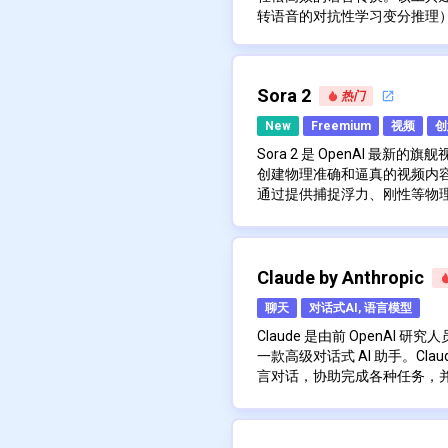
卓越的视频质量：该模型以12
种易于使用且功能强大的工具
转语音的对抗性学习变分推理
生成视频，确保清晰度和
将高级功能与开源模型相结合
简单的设置过程，并能够以最
RVC WebUI 的核心是利用
准。其制作超现实视觉效
为人工智能驱动的媒体制作领
换。
音特征。该系统旨在减少音调
和运动的复杂渲染技术得
题，即原始说话者的音调会渗
高动态和连续动作：Hunyua
Sora 2
种新颖的方法实现的，即使用 t
RVC WebUI 的突出之处之
热门
作，可以在一个镜头内流
集特征，从而实现更准确、更
户友好型，具有直观的 Web
New
Freemium
视频
创
能使创作者能够描绘丰富
和语音转换过程。这使其成为
的过渡，从而增强观众的
Sora 2 是 OpenAI 最
的用户的有吸引力的选择。
RVC WebUI 的训练效率尤
语音控制功能：该平台集
创建物理准确和逼真的视频内
数据产生良好的结果，建议至少
户使用自然语言发出场景
通过提供捕捉浮力、刚性等物
行训练。此功能使其成为快速
功能简化了创作过程，使
的模型，实现了惊人的视觉效
凭借其增强的可控性，Sora 
据集的用户的绝佳工具。
对于更高级的用户，RVC Web
视频到音频合成：Hunyuan
在进行三周半跳时抓牢的场景
令，同时在模拟环境中保持一
许混合不同的语音模型，从而
创新的视频到音频模块，
对现实世界物理学的深入理解
风格的内容。该模型还集成了
色。这为声音设计师、配音演
生成同步的音效和背景音乐。
模拟现实的关键里程碑。
真的复杂背景声景和语音。Sor
由 Sora 2 驱动的 Sora
Claude by Anthropic
创意可能性的世界。
该平台还集成了多种尖端技术来
的一个常见缺陷，增强了
实世界的元素直接注入到生成
以在其中创建、混音和分享视频
模型，可以快速分离人声和乐
艺术镜头和概念概括：Hunyu
聊天
对话式AI, 语言模型
视频和音频录制将自己或朋友
能强调社区联系，让用户可以
用。此外，它还使用了 InterSp
电影制作技术的高级摄像
环境中。
中。为了促进健康的参与，该
调语音提取）算法，该算法被
RVC WebUI 在设计时充分
Claude 是由前 OpenAI 研究
视觉上令人惊叹的叙事。
控制、健康检查和安全机制，
取算法。这有助于防止声音减
置上加速。这包括对 AMD 和 I
一款高级对话式 AI 助手。Cl
味着它可以有效地将抽象
过 ChatGPT 进行的家长控制
提取方法更出色的结果。
统设置的用户都可以使用它。该平台
言对话，协助完成各种任务，
觉故事。
的，限制慷慨，并计划将来引
速和 IPEX 支持，进一步扩大
基于检索的语音转换 WebUI 
Claude 利用经过大量文本
物理合规性：该模型在动
使用 top1 检索实现高级
负责任地平衡用户的创造力和
够理解上下文、生成类似人类的
作和动作看起来逼真。这
即使在普通硬件上也能快
基于 Anthropic 的“宪法 