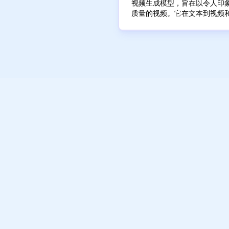
扩展到广阔的世界知识和多样
视频生成模型，旨在以令人印
任务分解和计划协助
链将逻辑和常识注入生成的图
质量的视频。它在文本到视频
内置道德约束和安全注意
度竞争力。
色，提供流畅的运动、一致的风
该模型具有先进的摄影机动态
可通过 API 集成到应用程
视频生成器因能够制作超逼真
移、稳定的跟踪镜头以及具有
特定用例的自定义选项
受到赞赏，非常适合希望以电
杂多角色编排。这些功能有助
能够理解和生成多种语言
影制作人、内容创作者和营销
过专业指导的场景。用户可以
Kling 2.5 Turbo Pro
涵盖许多领域的事实知识
工作室级产品活动等各种内容
确地解释脚本，从而实现更智
逻辑推理和分析能力
升。与早期模型相比，Kling 2.5
支持从 4K 到 8K 级质量的
高了三倍，能够快速创作内容
图、灯光、阴影和材质纹理进
的工件流程无缝集成，用于协
制作，使其对独立创作者和专
共同使 Kling 2.5 Turbo
的领导者。