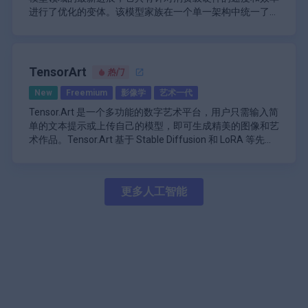
建、数字艺术甚至产品设计或建筑等领域原型设计的强大工
的任务特定模块的需求，OmniGen 减少了计算开销并简化
进行了优化的变体。该模型家族在一个单一架构中统一了文
用于复杂查询和对话的自然语言处理
具。
了整体工作流程。这种统一的方法不仅使模型更容易被具有
OmniGen 的功能不仅限于图像生成和编辑。该模型展示了
本到图像生成和高级图像编辑功能，从而能够在新视觉内容
出色的 FLUX.2 [klein] 4B 变体采用了一种仅包含 40 亿个参
\n
不同技术水平的用户使用，而且还为更无缝地集成到现有软
在各种计算机视觉任务中的熟练程度，展示了其作为人工智
创建（基于文本描述）和精确修改现有图像之间实现无缝过
数的整流流变换器（rectified flow transformer），但通过
视觉识别和分析功能
件和应用程序中铺平了道路。
能和机器学习领域的多用途工具的潜力。这种多功能性为自
渡。它专为实时应用而设计，在合适的 GPU 上能在不到一
支持多参考编辑（multi-reference editing）而表现出色——
\n
主系统、医学成像和增强现实等领域的应用开辟了可能性，
OmniGen 的主要功能：
秒的时间内生成媲美生产质量的结果，非常适合需要快速迭
它允许用户在混合多个输入图像的同时保持解剖学上的准确
除了速度之外，FLUX.2 [klein] 在多功能性方面也表现出
音频处理和理解
TensorArt
热门
适用于多种图像相关任务的统一扩散模型
而准确的图像分析和生成至关重要。
代的交互式工作流程。
性，例如在不同场景中保持一致的手部姿势和面部特征。其
色，它可以处理复杂的任务，如夜间重新照明、将角色合成
\n
文本到图像的生成功能
New
Freemium
影像学
艺术一代
精简的架构极大地加速了推理，即使在 VRAM 仅为 13GB
到不同的环境中，以及在保持精细细节的前提下进行细粒度
从云端到边缘设备的灵活部署选项
基于文本提示的图像编辑功能
的设备上也能实现亚秒级生成时间，而不会牺牲定义了较大
编辑。4B 模型以 Apache 2.0 许可证发布，通过开放权重赋
\n
Tensor.Art 是一个多功能的数字艺术平台，用户只需输入简
视觉条件生成支持
FLUX 系列的高保真细节。这种性能和资源效率的平衡为以
能开发者和创作者进行商业用途，从而在实时预览、延迟敏
开发者可通过 API 访问来构建自定义 AI 应用
单的文本提示或上传自己的模型，即可生成精美的图像和艺
能够执行计算机视觉任务（例如边缘检测、姿势估
前扩散模型难以企及的边缘部署和本地开发环境开辟了道
感的生产管线以及有限硬件上的自定义微调等领域促进创
\n
术作品。Tensor.Art 基于 Stable Diffusion 和 LoRA 等先进
计）
路。
新。无论是根据提示生成充满活力的风景，还是以手术般的
通过实际使用不断学习和改进
技术构建，面向广泛的受众，包括数字艺术家、设计师、业
\n
无需 ControlNet 或 IP-Adapter 等附加模块
精确度来完善照片，该模型都重新定义了可访问的高性能视
\n
余爱好者和内容创作者。该平台支持从照片级写实肖像到抽
Tensor.Art 的一大优势在于其全面的图像优化和增强工具套
灵活的输入处理（文本、图像或两者）
觉 AI 所能实现的范围。
通过设备上的处理选项增强隐私功能
象构图的各种艺术风格，并提供强大的自定义选项，帮助用
件。用户可以对生成的图像进行升级、去噪和微调，以达到
具有社区贡献潜力的开源项目
更多人工智能
\n
户实现他们的创意愿景。凭借其直观的界面和每日免费积
专业标准。此外，该平台还支持批量处理，可以高效处理大
专为可扩展性而设计的高效架构
能够处理上下文丰富的长篇内容和查询
分，Tensor.Art 让各种技能水平的用户都能轻松生成高质量
型项目。 Tensor.Art 还设有一个市场，艺术家和开发者可
\n
跨各个行业和创意领域的多功能应用
Google Gemini 代表着 AI 技术向前迈出的重要一步，它提
的图像，无论是用于专业项目还是个人探索。
以在此上传、分享或变现他们的自定义模型和艺术作品，从
Tensor.Art 采用免费增值模式，每天提供 100 个免费积分
供了一套多功能且强大的功能，可应用于广泛的应用和行
而打造一个协作互助的创意社区。高级用户可以享受自定义
用于图像生成，鼓励用户进行实验并降低使用门槛。对于有
业。随着 Gemini 不断发展并融入更多产品和服务，它将在
模型托管、用于结构编辑的控制网络、用于精确调整的负面
更高或更专业需求的用户，订阅选项包括 1 美元的每日通行
塑造 AI 驱动的体验和解决方案的未来方面发挥重要作用。
\n
提示以及实时协作工具等功能，这使得 Tensor.Art 成为个
证、9.90 美元的月度专业版订阅（包含 1,000 个积分）、
\n
人创作者和团队的强大解决方案。
19.90 美元的季度专业版订阅和 59.90 美元的年度专业版订
阅（原价 119.90 美元，包含 25,000 个积分）。您还可以购
买额外的积分包，所有付费套餐均提供增强功能，例如更高