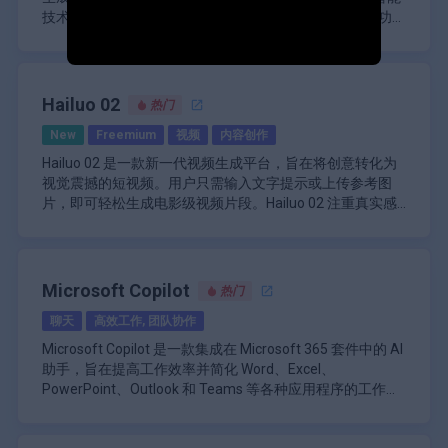
技术，特别是其结构化 LATent (SLAT) 表示，来创建多功能
和复杂的 3D 模型。该框架旨在满足各种应用的需求，包括
TRELLIS 3D 的核心是它能够将 2D 图像和文本描述无缝转换
游戏开发、动画、建筑可视化和数字艺术，使其成为专业人
为详细的 3D 对象。通过将稀疏的 3D 网格结构与密集的视
士和爱好者的宝贵工具。
觉特征相结合，TRELLIS 可以捕获对象的几何和纹理方面，
从而产生逼真且具有视觉吸引力的模型。这种双重方法允许
TRELLIS 3D 的突出特点之一是其输出格式的灵活性。用户
Hailuo 02
热门
用户输入描述性提示或图像，然后系统对其进行处理以生成
可以生成多种格式的资产，包括 GLB、Radiance Fields 和
New
Freemium
视频
内容创作
相应的 3D 表示。该模型已在包含 500,000 多个不同 3D 对
3D Gaussians，从而增强了与不同软件和应用程序的兼容
象的庞大数据集上进行了训练，确保它可以生成各种风格和
性。这种灵活性使创作者可以根据自己的特定需求选择最合
除了生成新资产外，TRELLIS 3D 还提供强大的编辑功能。
Hailuo 02 是一款新一代视频生成平台，旨在将创意转化为
复杂程度的高质量输出。
适的格式，无论是用于游戏中的实时渲染还是建筑项目中的
用户可以在本地优化或自定义其生成的模型，而无需从头开
视觉震撼的短视频。用户只需输入文字提示或上传参考图
高保真可视化。
始。这包括通过根据新提示调整纹理或形状来创建现有模型
片，即可轻松生成电影级视频片段。Hailuo 02 注重真实感
的变体。这些功能使艺术家和设计师能够轻松地个性化他们
TRELLIS 3D 的处理速度是另一个显著的优势。该框架旨在
和创意掌控，为创作者、营销人员和故事讲述者提供流畅的
\n
的创作，在节省时间的同时增强创造力。
快速生成高质量资产，让用户在创作过程中快速迭代。这种
工作流程，帮助他们将创意变为现实，无需复杂的剪辑工具
Hailuo 02 的核心优势在于其先进的物理模拟和神经光传输
效率在快节奏的环境中至关重要，因为时间往往是一个限制
或后期制作。该平台支持各种艺术风格和场景，从动态动作
技术，确保生成的每个视频都具有自然的运动、逼真的环境
因素。
TRELLIS 3D 还通过其用户友好的界面强调用户体验，即使
场景到氛围感十足、情感丰富的瞬间。
效果和流畅的过渡。用户可以使用“向下平移”、“向右行
Microsoft Copilot
热门
是那些没有丰富技术技能的人也可以使用它。该平台旨在促
走”或“鸟瞰”等提示来控制摄像机，从而精确控制叙事和视
\n
进直观的交互，使用户能够专注于他们的创意，而不是浏览
聊天
高效工作, 团队协作
觉风格。该系统针对高帧一致性进行了优化，最大限度地减
Hailuo 02 可直接通过其网页界面访问，用户可以生成长达
复杂的软件。
TRELLIS 3D 的主要功能包括：
少了抖动和失真，并擅长渲染水、雾和动态光照等高难度元
10 秒、各种宽高比（包括竖屏和宽屏）的视频。该平台旨
Microsoft Copilot 是一款集成在 Microsoft 365 套件中的 AI
文本到 3D 生成：用户可以输入描述性文本提示，这
素。这使其成为社交媒体内容原型设计、音乐视频片段、品
在实现顺畅的分享，提供针对社交媒体算法定制的输出，以
助手，旨在提高工作效率并简化 Word、Excel、
些提示会转换为详细的 3D 模型。
牌蒙太奇和概念艺术动画的理想之选。
及方便的导出选项，方便进一步编辑或集成到更长的项目
PowerPoint、Outlook 和 Teams 等各种应用程序的工作流
图像到 3D 生成：该平台支持使用先进的 AI 技术将
中。虽然该网站展示了一系列创意提示和示例输出，但它更
程。通过利用先进的自然语言处理和机器学习功能，
\n
图像转换为逼真的 3D 资源。
总体而言，TRELLIS 3D 代表了 3D 资产生成领域的重大进
强调易用性和快速迭代创意的能力。该产品定位为一款专业
Copilot 旨在改变用户与数字工作空间的交互方式，使他们
Microsoft Copilot 的主要功能之一是它能够根据用户提示生
多种输出格式：为各种应用生成各种资源格式，如
步，将强大的 AI 功能与以用户为中心的设计相结合，以高
级工具，旨在让个人和团队都能轻松创作高质量的视频。