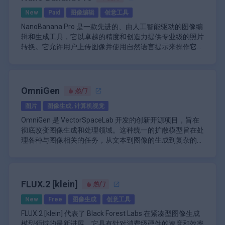
UVR5 模型，可以快速分离人声和乐器，这在处理音乐曲目
和更全面的响应增强搜索体验。在 Gmail 和 Docs 等 Google
这使其成为跨市场营销、多语言内容创建以及需要在图像内
用于逼真图像生成的蒸馏版本和用于高级图像编辑的持续训
时特别有用。此外，它还使用了 InterSpeech2023-
New
Paid
图像编辑
创意工具
Workspace 应用中，Gemini 启用了高级 AI 辅助写作和内容
\n
精确集成文本的场景的有力选择。
练版本。该模型表现出对复杂指令的强大遵守能力，能够实
RMVPE（稳健多音调语音提取）算法，该算法被誉为目前
RVC WebUI 在设计时充分考虑了多功能性，支持在各种硬
创建工具。
对于开发者和企业，Google 通过 API 和云服务提供对
现精确的局部修改和全局样式转换，同时保持高编辑一致
NanoBanana Pro 是一款先进的、由人工智能驱动的图像编
最强大的高音调语音提取算法。这有助于防止声音减弱等问
件配置上加速。这包括对 AMD 和 Intel 显卡的支持，使具有
Gemini 的访问权限。第三方开发者可以借此构建 AI 应用，
性。其能力扩展到广阔的世界知识和多样的文化概念，并利
辑和生成工具，它以卓越的精度和创造力提供专业级的照片
题，并能提供比其他音调提取方法更出色的结果。
不同系统设置的用户都可以使用它。该平台还提供 Intel
并将 Gemini 的功能集成到自己的产品和服务中。
用结构化推理链将逻辑和常识注入生成的图像中，使其在开
转换。它允许用户上传图像并使用自然语言提示来操作它
ARC 显卡加速和 IPEX 支持，进一步扩大了其兼容性。
基于检索的语音转换 WebUI 的主要功能：
\n
源模型中具有高度竞争力。
们，从而可以实现复杂的编辑，例如添加对象、更改背景、
该工具擅长其工作室级别的创意控制，包括选择性和局部编
使用 top1 检索实现高级音调泄漏减少
Google Gemini 的主要功能：
调整样式以及无缝应用艺术效果。该技术专为摄影师、设计
辑功能，使用户能够非常精确地精修图像的任何部分。用户
即使在普通硬件上也能快速高效地进行训练
\n\n
师、内容创作者以及任何寻求轻松高效地获得高质量视觉增
可以调整相机角度、重新聚焦图像、应用复杂的色彩分级和
小数据集（建议≥10 分钟的语音）即可获得有效结
跨文本、图像、音频、视频和代码的多模式理解
强的人士而设计。
转换场景光照条件，例如将白天场景转换为夜晚或添加散景
Nano Banana Pro 由尖端的神经架构驱动，提供迭代式精
OmniGen
果
热门
\n
效果。这些功能确保了输出的多功能性，可跨各种平台使
炼功能，可以通过多轮编辑逐步优化视觉效果，同时保持一
模型融合功能可创建独特的语音音色
可扩展架构，具有适用于不同用例的 Ultra、Pro
图片
图像生成, 计算机视觉
用，从社交媒体到专业印刷媒体，并支持多种宽高比和高达
致的图像质量和特征完整性。人工智能能理解图像中的复杂
用户友好的 Web 界面，易于操作
和 Nano 版本
2K 和 4K 的高分辨率。
上下文，提供清晰的商业级结果，包括考虑光照和视角的逼
UVR5 模型集成可快速分离人声和乐器
OmniGen 是 VectorSpaceLab 开发的创新开源项目，旨在
\n
真对象集成、自动智能色彩校正和选择性细节增强。这使得
InterSpeech2023-RMVPE 算法可实现高质量音高提
彻底改变图像生成和处理领域。这种统一的扩散模型旨在处
在各种 AI 基准测试中均表现出色
Nano Banana Pro 成为满足专业和创意需求的全面工具，
取
理各种与图像相关的任务，从文本到图像的生成到复杂的图
\n
其付费套餐包含云存储选项和优先处理速度。
支持 AMD/Intel 显卡加速
像编辑和视觉条件生成。OmniGen 的与众不同之处在于它
从本质上讲，OmniGen 是基于扩散模型的原理构建的，近
与 Google 的产品和服务生态系统无缝集成
支持 IPEX 的 Intel ARC 显卡加速
能够在不依赖额外模块或外部组件的情况下执行这些不同的
年来，扩散模型因其生成高质量图像的能力而获得了广泛的
\n
支持英语、中文、日语、韩语、法语、土耳其语和
功能，使其成为研究人员、开发人员和创意专业人士的多功
关注。然而，OmniGen 通过采用可以在不同任务之间无缝
借助 Gemini Nano 实现设备上的 AI 处理功能
葡萄牙语等多语言
能高效工具。
切换的统一架构，将这项技术更进一步。这意味着，同一模
OmniGen 最值得注意的方面之一是其处理各种输入和输出
FLUX.2 [klein]
\n
热门
持续更新和对基础模型的改进
型可用于根据文本描述生成图像、根据用户提示编辑现有图
类型的灵活性。该模型可以处理文本提示、图像或两者的组
高级推理和解决问题的能力
New
Free
图像生成
创意工具
开源特性允许社区做出贡献和修改
像，甚至执行边缘检测或人体姿势估计等高级计算机视觉任
合，从而实现广泛的创意应用。例如，用户可以提供文本描
\n
务。
述来生成新图像，也可以输入现有图像以及文本指令来修改
OmniGen 的架构在设计时考虑了效率和可扩展性。通过消
FLUX.2 [klein] 代表了 Black Forest Labs 在紧凑型图像生成
用于软件开发任务的代码生成和理解
图像的特定方面。这种多功能性使 OmniGen 成为内容创
除对 ControlNet 或 IP-Adapter 等其他图像生成管道中常见
模型领域的最新进展，它具有针对消费级硬件的速度和效率
\n