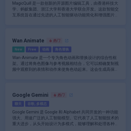
解使用户能够进行更自然、更流畅的对话，并在先前的问题
ChatGPT 在其应用中也表现出非凡的多功能性。它可以用
MagicQuill 是一款创新的开源图片编辑工具，由香港科技大
Microsoft Copilot 的主要功能包括：
或主题的基础上进行构建，而无需不断重申信息。
于教育目的，帮助学生理解复杂的概念或协助完成家庭作
学、蚂蚁集团、浙江大学和香港大学联合开发。这款智能交
\n
业。在专业环境中，它可以帮助起草电子邮件、创建报告或
\n
互系统旨在通过先进的人工智能驱动功能简化和增强图片编
集思广益。对于创造性工作，ChatGPT 可以帮助讲故事、
该平台的语言功能不仅限于英语。ChatGPT 可以理解和生
AI 驱动的内容生成，用于在 Word 中起草文档和总
辑流程。通过允许用户进行精确的局部编辑，MagicQuill 旨
MagicQuill 的核心是利用多模态大型语言模型 (MLLM)，可
写诗，甚至编写剧本。它的编码功能使其成为程序员的宝贵
成多种语言的文本，使其成为语言学习和翻译的有用工具。
结文本。
在让专业平面设计师和普通用户都能轻松表达自己的创造
以实时预测用户意图。此功能允许用户使用直观的笔触而不
工具，因为它可以解释编码概念、调试代码，甚至可以生成
这种多语言支持扩大了其在全球范围内的可访问性和实用
\n
力。
是复杂的命令或冗长的提示与工具交互。该系统支持各种编
\n
各种编程语言的代码片段。
性。
ChatGPT 还整合了多种工具来增强其功能。这些包括网页
Excel 中的数据分析和可视化功能，可快速获得见
辑功能，包括添加和删除图像中的元素、更改颜色以及应用
MagicQuill 的界面设计易于使用，具有智能画布工具，使用
总体而言，Microsoft Copilot 通过将 AI 集成到日常工作流
Wan Animate
热门
浏览功能，使其能够访问超出其训练数据截止范围的当前信
解。
详细调整。这种简化的工作流程不仅增强了用户体验，还大
户能够上传照片、删除不需要的细节以及通过简单的拖放操
程中，代表了生产力工具的重大进步。通过自动化日常任务
息，以及图像处理功能，使其能够分析和描述上传的图像。
New
Free
动画
角色替换
\n
大减少了传统图像编辑任务所需的时间。
作处理图像。用户可以使用针对特定任务量身定制的不同画
并增强团队之间的协作，它使用户能够专注于更高级别的战
对于有更高级需求的用户，还有一个数据分析功能，特别适
在用户交互方面，ChatGPT 提供基于文本和基于语音的界
Teams 中的会议摘要和沟通促进。
笔：添加画笔用于引入新元素，减去画笔用于去除多余细
MagicQuill 还强调社区参与，它是 CC BY-NC 4.0 许可下的
略工作，同时保持日常运营的效率。无论是个人还是大型组
\n
Wan-Animate 是一个专为角色动画和替换设计的综合性框
用于解释和可视化电子表格和数据库中的信息。
面。用户可以输入他们的查询或大声朗读，而 AI 能够理解
\n
节，颜色画笔用于精确着色。这种灵活性允许在编辑过程中
开源项目，允许用户修改和使用代码用于非商业目的。这种
织使用，Microsoft Copilot 都是应对现代工作环境复杂性的
架。通过将角色图像与参考视频相结合，它可以精确复制视
和响应口语。此功能对于可访问性和免提操作特别有用。
跨应用程序集成，可实现无缝任务转换。
进行高度定制。
开放性鼓励开发人员和艺术家做出贡献，促进平台的持续改
宝贵助手。
频中观察到的表情和动作来使角色动起来。这会生成高保真
OpenAI 还推出了 GPT，这是针对特定任务或领域设计的
\n
进和创新。
由于其开源性质，无法提供具体的定价信息，但用户可以自
度的角色视频，其中体现了原始动作的细微差别。此外，
Wan-Animate 背后的技术基于 Wan 模型，该模型通过修改
ChatGPT 的定制版本。这些可以由用户创建或通过 GPT 商
自适应学习，可根据用户交互提供个性化建议。
由访问 MagicQuill 进行非商业用途。该项目旨在通过简单
Wan-Animate 还提供将动画角色无缝集成到参考视频中的
后的输入范式专门为动画目的进行了调整。这使得系统能够
店访问，从而实现更专业和量身定制的 AI 交互。
\n
的安装程序轻松部署在包括 Windows 在内的各种平台上。
功能，替换原始角色，同时匹配场景的光照和色调，以达到
以统一的符号表示来处理参考条件和生成区域。该框架使用
ChatGPT 的主要功能：
跨多个应用程序的自然语言查询的商务聊天功能。
MagicQuill 的主要功能包括：
逼真的效果。
空间对齐的骨架信号来控制身体动作，并提取隐式面部特征
为了确保被替换的角色能与新环境完美融合，Wan-
Google Gemini
自然语言理解和生成
热门
AI 驱动的编辑：利用智能系统预测用户意图，实现
\n
以高水平的控制和表现力来重现表情，从而能够创建出精细
Animate 包含一个辅助的 Relighting LoRA 模块。这个专门
对话中的情境感知
无缝交互。
从 Microsoft 365 继承的强大安全措施可保护用户数
聊天
谷歌, 多模态
且自然的字符动画。
的组件在应用特定于环境的光照和色调时保持了角色外观的
多轮对话功能
本地化图像编辑：允许对图像的特定区域进行精确
据。
一致性，增强了动画的整体真实感。开发者强调了最先进的
多语言支持
Google Gemini 是 Google 和 Alphabet 共同开发的一种功能
修改，而不会影响整个图片。
\n
总体而言，MagicQuill 代表了 AI 辅助图像编辑技术的重大
性能和对开放性的承诺，向公众提供模型权重和源代码以供
代码生成和调试协助
强大、用途广泛的人工智能模型。它代表了人工智能技术的
直观的画笔工具：具有添加画笔、减去画笔和颜色
进步，为用户提供了强大的工具，使他们能够高效、有效地
进一步开发和使用。
创意写作和内容生成
重大进步，从头开始设计为多模式，能够理解和处理各种类
画笔功能，可实现多种编辑功能。
将他们的创意愿景变为现实。
网页浏览以获取最新信息
型的信息，包括文本、图像、音频、视频和代码。
\n