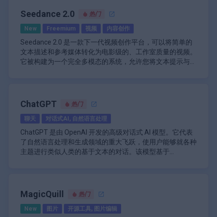
能够更高效、更有效地执行任务。
成内容。例如，在 Word 中，用户可以要求 Copilot 起草文
GLB、辐射场和 3D 高斯。
效、有效地促进令人惊叹的视觉内容的创作。
档或创建长文本摘要。此功能为用户提供了一个可以进一步
Seedance 2.0
轻松的编辑功能：用户可以轻松地在本地修改生成
热门
完善的坚实起点，从而大大减少了编写和编辑所花费的时
\n
的资源，从而进行个性化的调整和增强。
New
Freemium
视频
内容创作
间。同样，在 Excel 中，Copilot 可以分析数据集并生成见
Copilot 还通过促进沟通和信息共享来增强团队内部的协
快速的处理速度：几秒钟内即可生成高质量的资
解或可视化效果，使用户无需大量数据分析技能即可快速做
作。例如，在 Microsoft Teams 中，Copilot 可以总结会议
源，从而提高创意项目的生产力。
Seedance 2.0 是一款下一代视频创作平台，可以将简单的
出明智的决策。
记录或根据最近的讨论提供更新。此功能可确保所有团队成
用户友好界面：易于使用，任何人都可以创建专业
文本描述和参考媒体转化为电影级的、工作室质量的视频。
员都能保持一致并了解情况，即使他们错过了会议。此外，
\n
级资源，而无需大量的技术知识。
它被构建为一个完全多模态的系统，允许您将文本提示与图
Copilot 跨不同应用程序的集成可实现任务之间的无缝转
Microsoft Copilot 的另一个重要方面是它能够从用户交互中
强大的安全措施：通过严格的隐私政策和安全协议
像、短视频剪辑和音频文件相结合，以便模型能够准确地遵
Seedance 2.0 的核心在于其理解和复制复杂动作、摄像机
换。用户可以在 Word 中启动项目，在 Excel 中分析数据，
学习。随着时间的推移，AI 会适应个人偏好和风格，提供
确保用户数据保护。
循您想要的观感、动作和声音。它不像一个随机的“彩票”生
工作和多镜头场景结构的能力。您可以上传参考视频以捕捉
并在 PowerPoint 中展示结果，而不会丢失上下文或连续
越来越个性化的建议，以符合用户独特的工作流程。这种适
成器，而是专注于可预测的、可投入生产的输出，为创作
编舞、摄像机运动或编辑节奏，系统将复制这些模式，同时
性。
应性通过使交互感觉更直观和相关来增强整体用户体验。
\n
者、营销人员和电影制作人提供了一种快速原型设计或完全
替换为您自己的角色、产品或环境。其场景理解能力可以保
Seedance 2.0 旨在融入广泛的工作流程，从独立创作者到
ChatGPT
热门
Microsoft 还推出了 Business Chat 等功能，允许用户使用
制作内容的方式，使其看起来足够精致，可用于专业用途。
持角色、灯光和视觉风格在不同镜头之间的一致性，从而实
大型制作团队。广告商可以输入产品图像和品牌参考来生成
跨多个应用程序的自然语言提示与 Copilot 互动。例如，用
聊天
对话式AI, 自然语言处理
现多镜头叙事而非孤立的片段，而原生的音频生成或同步音
社交广告和产品视频；教育工作者可以根据剧本创建视觉解
户可以要求 Copilot 汇编来自电子邮件、文档和聊天线程的
频输入可确保音效、环境音频和音乐与屏幕上的动作精确对
释和对话化身；电影制作人可以将其用于故事板、预可视
ChatGPT 是由 OpenAI 开发的高级对话式 AI 模型。它代表
信息，以为其团队创建综合报告或更新。这种跨应用程序智
\n
齐。
化，甚至是高达 2K 分辨率的最终渲染。通过一个简化的三
了自然语言处理和生成领域的重大飞跃，使用户能够就各种
能旨在通过将来自各种来源的信息整合为单一连贯的输出来
安全性和隐私是 Microsoft Copilot 设计中的重中之重。该
步流程——输入文本和参考、用自然语言描述所需结果，以
主题进行类似人类的基于文本的对话。该模型基于
节省时间并提高工作效率。
平台继承了 Microsoft 365 的强大安全功能，确保用户数据
及对生成的片段进行迭代——它大大减少了对传统编辑工具
GPT（生成式预训练 Transformer）架构构建，具体来说，
ChatGPT 的核心设计是根据收到的输入来理解和生成类似
在遵守组织政策的同时受到保护。这种对安全性的关注使其
的需求，同时仍然为导演提供了对节奏、构图、风格和动作
免费版使用 GPT-3.5，高级版使用 GPT-4。
人类的文本。它可以执行各种任务，从回答问题和提供解释
适用于经常处理敏感信息的企业环境。
\n
的细粒度控制。
到协助创意写作和解决问题。该模型的庞大知识库源自对各
Microsoft Copilot 采用基于订阅的定价模式。根据最新信
种互联网文本的训练，使其能够就科学、历史、时事、艺术
ChatGPT 最令人印象深刻的功能之一是它能够在整个对话
MagicQuill
息，它的价格约为每位用户每月 30 美元，需要每年承诺。
热门
等主题进行对话。
过程中保持上下文。它可以记住聊天会话中的先前消息，从
这种定价结构使组织能够有效地进行预算，同时获得强大的
New
图片
开源工具, 图片编辑
而随着对话的进展做出更连贯、更相关的回应。这种情境理
AI 功能，从而提高整个团队的工作效率。
\n