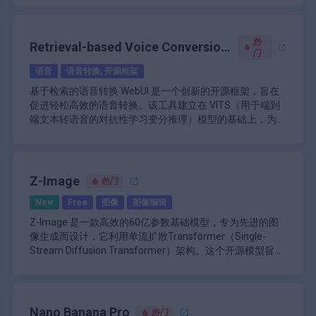
智能画布工具：支持照片上传并提供用于擦除错误
图像分析和描述
Gemini 不是一个单一的模型，而是一个人工智能模型系
和轻松处理图像的工具。
数据分析和可视化工具
列，每个模型都针对不同的用例和计算要求进行了优化。
开源可访问性：根据非商业许可免费提供，促进社
语音交互功能
Gemini 系列包括 Ultra、Pro 和 Nano 版本，可部署在从数
热
区贡献。
Retrieval-based Voice Conversion
可针对特定任务进行定制的 GPT
据中心到手机等各种设备和应用中。
\n
门
用户友好界面：设计时考虑了简单性，以增强用户
(RVC)
与各种知识库集成
Gemini 的 Ultra 版本是 Google 功能最强大的模型，专为高
体验和简化工作流程。
语音
语音转换, 开源框架
文本摘要功能
度复杂的任务和高级推理而设计。它在众多基准测试中都表
跨平台兼容性：只需极少的设置即可部署在各种操
基于检索的语音转换 WebUI 是一个创新的开源框架，旨在
对话中的情感分析
现出了最先进的性能，在多任务语言理解、视觉推理和代码
作系统上要求。
促进轻松高效的语音转换。该工具建立在 VITS（用于端到
生成和修改图像的能力（DALL-E 集成）
生成等领域的表现优于其他领先的人工智能模型。
\n
端文本转语音的对抗性学习变分推理）模型的基础上，为用
Gemini Pro 的定位是适用于各种任务的多功能模型。它在
户提供了简单的设置过程，并能够以最小的努力执行高质量
RVC WebUI 的核心是利用先进的机器学习技术来分析和转
性能和效率之间实现了平衡，非常适合集成到各种 Google
的语音转换。
换语音特征。该系统旨在减少音调泄漏，这是语音转换中常
产品和服务中。此版本为 Gemini 聊天机器人（以前称为
见的问题，即原始说话者的音调会渗入转换后的音频中。这
Google Bard）提供支持，并正在整合到其他 Google 应用
\n
是通过一种新颖的方法实现的，即使用 top1 检索将源特征
RVC WebUI 的突出之处之一是它的可访问性。该平台设计
Z-Image
程序中，例如搜索、广告和 Chrome。
Gemini 的 Nano 版本专为设备上的 AI 处理而设计，可在智
热门
替换为训练集特征，从而实现更准确、更自然的语音转换。
为用户友好型，具有直观的 Web 界面，可指导用户完成模
能手机和其他移动设备上实现高效的性能。这使 AI 驱动的
New
Free
图像
图像编辑
型训练和语音转换过程。这使其成为语音技术领域初学者和
功能可以在不持续连接到外部服务器的情况下运行，从而增
经验丰富的用户的有吸引力的选择。
RVC WebUI 的训练效率尤其值得一提。它能够使用相对较
强隐私并减少某些任务的延迟。
\n
Z-Image 是一款高效的60亿参数基础模型，专为先进的图
少的数据产生良好的结果，建议至少使用 10 分钟的低噪音
Gemini 的主要优势之一是其原生的多模态性。与其他一些
像生成而设计，它利用单流扩散Transformer（Single-
语音进行训练。此功能使其成为快速原型设计或无法访问大
通过拼接在一起的单独组件处理不同类型数据的 AI 模型不
Stream Diffusion Transformer）架构。这个开源模型旨在
量语音数据集的用户的绝佳工具。
对于更高级的用户，RVC WebUI 提供模型融合功能。此功
同，Gemini 从一开始就经过训练，可以无缝理解和推理各
提供顶级性能，而无需庞大的计算资源，使其可用于企业级
该模型在生成具有对细节、光照和纹理的精细控制的逼真图
能允许混合不同的语音模型，从而创建结合多种来源特征的
种模态。这使得在处理混合类型的信息时可以进行更细致的
\n
和消费级硬件。其简化的设计可以在强大的GPU上实现亚秒
像方面表现出色，确保了构图和氛围的高美学质量。Z-
独特音色。这为声音设计师、配音演员和内容创作者开辟了
理解和复杂的推理。
Google 已将 Gemini 集成到其许多产品和服务中。例如，它
级的推理延迟，并且可以在VRAM少于16GB的显卡上流畅
Image 的一个特别之处在于它能够准确渲染双语文本（支
一个充满创意可能性的世界。
该平台还集成了多种尖端技术来增强其性能。它采用了
为 Google 搜索中的 AI 驱动功能提供支持，通过更具情境性
运行，从而扩大了其在各种用户和应用中的可用性。
持中文和英文），同时保持面部真实感和整体图像一致性。
Z-Image 提供了针对不同用例量身定制的专业版本，包括
Nano Banana Pro
热门