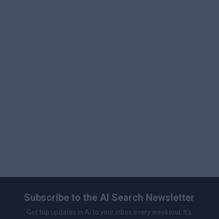
的分辨率、更快的处理速度以及商业使用权限。这种灵活的
定价结构确保普通用户和专业人士都能找到符合其需求和预
算的套餐。
Subscribe to the AI Search Newsletter
Get top updates in AI to your inbox every weekend. It's