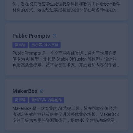
于依赖集体头脑风暴和内容创建的组织尤其有益。团队成员
词，旨在彻底改变学生处理复杂科目和教育工作者设计教学
可以实时共享提示、聊天记录和项目更新，从而营造出一种
\n
材料的方式。这些经过实战检验的指令旨在与各种领先的生
可提高工作效率的协作环境。
PromptPal 还通过其项目和集合管理功能强调组织性。用
成文本模型无缝集成，将标准的文本界面转变为动态的、个
对于教育工作者来说，这套提示词提供了简化课程计划、测
户可以将他们的提示分类到特定的项目或集合中，从而更容
性化的学习伙伴，帮助学生提高理解能力并取得更好的学业
验生成和活动设计的基本工具，每周可显著减少备课时间。
易在需要时管理和检索相关内容。这种结构化方法有助于防
成绩。通过消除提示工程中的猜测，该系统有望加速学习成
这些提示词经过专门设计，可满足多样化的教学需求，确保
止信息过载，并确保用户可以快速访问他们最重要的资源。
\n
果，声称在短时间内显著提高理解速度和长期记忆力。
生成的材料与不同学科和年级的特定学习目标保持相关性、
整个产品都以用户满意度为后盾，提供全面的 30 天退款保
Public Prompts
该平台包括一个名为“通过 PromptPal 赚钱”的货币化方面，
吸引力和一致性。该套件旨在通过自动化耗时的内容创建相
证，体现了对提示库有效性的信心。用户几乎可以立即开始
允许用户创建和共享“专业”提示。这些高级提示旨在生成高
提示词
提示库, 社区支持
关管理任务，为教师赋能，使他们有更多精力专注于直接的
利用这些工具，无需任何先进的提示构建经验。过程很简
质量的 AI 响应，其他用户可以付费访问。此功能不仅鼓励
学生互动和指导。
单：选择合适的提示词，输入您的原始材料（例如讲义或教
Public Prompts 是一个全面的在线资源，致力于为用户提
创建有价值的内容，还为 PromptPal 社区内的创作者提供
\n
科书摘录），遵循系统的指导，然后重复以实现持续掌握，
供专为 AI 模型（尤其是 Stable Diffusion 等模型）设计的
了额外的收入来源。
PromptPal 也优先考虑安全性和隐私性。用户可以选择将
有效地将任何兼容的文本生成器转变为专用的、高性能的学
免费高质量提示。该平台是艺术家、开发者和内容创作者寻
他们的项目和收藏设为私密，以确保敏感或专有内容保持机
术助手。
求在各种应用程序中利用 AI 生成内容的强大功能的宝贵工
\n
密。这种对数据安全的关注有助于在可能担心分享其创意作
具。通过提供大量提示，Public Prompts 旨在增强创造力
Public Prompts 的核心是其广泛的提示库，可满足广泛的
品的用户中建立信任。
\n
并简化各个技能水平的用户的内容创建流程。
创意需求。用户可以探索艺术风格、主题和特定应用（如像
PromptPal 在设计时考虑到了用户的可访问性。它的界面
素艺术或合成波美学）等类别。这种组织方式使用户可以轻
MakerBox
直观且易于导航，适合经验丰富的 AI 用户和新手。该平台
松找到灵感并生成适合其项目的独特内容。这些提示旨在指
\n
的精简设计降低了使用多种 AI 工具时通常出现的复杂性，
提示词
营销工具, 内容创作
导 AI 模型生成特定输出，让用户无需具备丰富的 AI 技术知
Public Prompts 的一大突出特点是其致力于社区参与和支
使用户可以专注于创作过程，而不会受到不必要的干扰。
\n
识即可更轻松地实现所需结果。
持。该平台鼓励用户通过专用的 Discord 服务器参与讨论并
MakerBox 是一款专业的 AI 营销工具，旨在帮助个体经营
PromptPal 的主要功能包括：
分享经验。这种社区氛围促进了用户之间的协作，使他们能
者制定有效的营销策略并促进其整体业务增长。MakerBox
\n\n
够交流想法、寻求建议并展示自己的作品。通过构建支持性
\n
专注于提供实用的资源和指导，提供 40 个营销超级提示，
为各种 AI 平台提供丰富的精选提示库。
环境，Public Prompts 增强了整体用户体验，并鼓励持续
Public Prompts 还提供了根据用户定义的标准微调 AI 模型
帮助用户简化营销工作、改进着陆页和创建引人注目的内
\n
\n
学习和改进。
的工具。此功能允许用户根据特定要求自定义 AI 模型生成
容。这个平台对于那些可能没有丰富营销经验但希望利用
MakerBox 的核心功能围绕其精心策划的提示展开，这些提
团队协作工具，实现高效的项目管理。