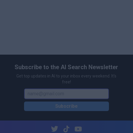
\n\n
基于人工智能的图像分析和识别
\n
自然语言搜索功能
\n
自动图像分类和标记
\n
可自定义图像的文本描述
\n
快速工程化以实现精确的图像搜索
\n
Subscribe to the AI Search Newsletter
具有图库视图的用户友好界面
\n
Get top updates in AI to your inbox every weekend. It's
大型图库的批处理
free!
\n
协作和共享功能
\n
多平台支持（桌面和移动设备）
Subscribe
\n
与热门云存储服务集成
\n
用于精确搜索的高级过滤选项