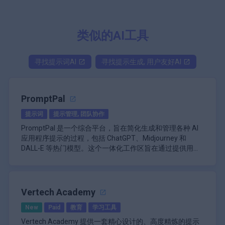
类似的AI工具
寻找
提示词
AI
寻找
提示生成, 用户友好
AI
PromptPal
提示词
提示管理, 团队协作
PromptPal 是一个综合平台，旨在简化生成和管理各种 AI
应用程序提示的过程，包括 ChatGPT、Midjourney 和
DALL-E 等热门模型。这个一体化工作区旨在通过提供用于
发现、创建和共享 AI 提示的集中资源来提高用户的创造力
\n
和工作效率。
从本质上讲，PromptPal 是用户访问大量精选提示库的中
心，这些提示库可在多个 AI 平台上使用。有了成千上万的
提示，用户可以轻松找到项目的灵感，无论他们是寻找故事
Vertech Academy
创意的作家、开发广告文案的营销人员，还是创建引人入胜
\n
New
Paid
教育
学习工具
的课程计划的教育工作者。该平台的广泛收藏旨在满足各种
PromptPal 的突出功能之一是其协作功能。用户可以在平
创意需求和应用。
台内创建团队，让他们能够有效地合作完成项目。此功能对
Vertech Academy 提供一套精心设计的、高度精炼的提示