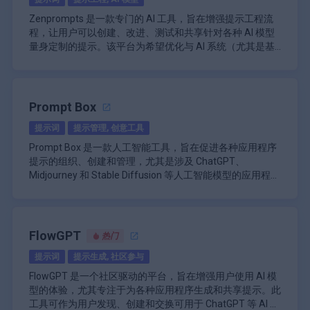
成、图像创建和数据分析。这种多样性使该资源适合广泛的
除了提示本身，该平台还包括如何在各种人工智能工具中有
用户友好的界面，专为各个技能水平的可访问性
\n
过提供一个将创造力与功能相结合的集中式平台，它使用户
以及提供附加功能的高级功能。
而设计。
用户，从刚开始接触人工智能的用户到寻求新想法的经验丰
效应用这些提示的分步说明。本指南对于可能不熟悉如何与
Zenprompts 是一款专门的 AI 工具，旨在增强提示工程流
主要功能
能够在项目中充分发挥生成式 AI 的潜力。
\n
\n
富的专业人士。
人工智能系统交互或希望确保从交互中获得最大收益的用户
\n
程，让用户可以创建、改进、测试和共享针对各种 AI 模型
\n
SmartGPT 的主要功能包括：
特别有益。该资源还提供提示和策略，以自定义提示以更好
\n
生成内容的示例，以激发用户并展示潜在结果。
\n
量身定制的提示。该平台为希望优化与 AI 系统（尤其是基
\n
地满足个人或业务需求，从而提高生成输出的相关性和有效
100+ AI Prompts & Resources 的另一个重要方面是它强调
\n
40 个营销超级提示：提供精选的提示集合，旨在激
于 OpenAI 技术的系统）交互的个人和团队提供了全面的解
\n
\n
性。
将人工智能集成到日常工作流程中的最佳实践。用户可以学
根据用户反馈定期更新和添加提示库。
发有效的营销策略。
决方案。通过提供复杂的提示编辑器和一套旨在进行实验和
Zenprompts 的主要功能围绕其高级提示编辑器展开。此功
与 Azure OpenAI Private Tenant 集成，以增强安全
习如何使用人工智能工具简化他们的任务，从而提高效率和
\n
\n
协作的功能，Zenprompts 使用户能够提升其 AI 驱动的项
能使用户能够制作可定制以满足特定需求的详细提示。编辑
\n
性和数据保护。
生产力。该平台鼓励尝试不同的提示和应用程序，培养探索
\n
用于学习 AI 技术及其在创意设计中的应用的资
着陆页优化：提供工具和见解，以改善着陆页性能
目。
器支持各种格式选项，并允许包含上下文信息，这可以显著
总体而言，MakerBox 是希望加强营销力度和推动业务增长
Prompt Box
\n
\n
源领域。\n\n
和创造的思维方式。
用户界面设计直观且易于导航，使用户无需进行大量搜索即
并提高转化率。
提高 AI 模型生成的响应质量。用户可以尝试不同的措辞和
\n
的个体企业家的重要资源。它结合了人工智能驱动的提示、
部署选项灵活，包括云、本地和混合模型。
总体而言，SmartGPT 是一个全面的为寻求利用人工智能来
可快速找到所需的提示或资源。这种可访问性可确保所有技
支持各种应用，包括游戏资产生成、数字艺术创
提示词
提示管理, 创意工具
\n
结构来确定哪些提示产生最佳结果，这使其成为参与内容生
Zenprompts 的突出功能之一是其模型比较功能。用户可以
社区支持和用户友好的设计，使其成为任何想要在竞争激烈
\n
提高运营效率的企业提供解决方案。通过自动执行复杂任务
作和教育项目。\n\n
能水平的个人都可以从该集合中受益，而不会感到不知所
内容创建支持：帮助用户制作吸引目标受众的高质
成或 AI 训练的任何人的宝贵工具。
并排测试多个 AI 模型，并根据相同的提示分析它们的输
的数字营销环境中取得成功的人的宝贵工具。
\n
支持多种语言模型架构，如 GPT-4 和 Llama 2。
Prompt Box 是一款人工智能工具，旨在促进各种应用程序
并提供强大的分析功能，它使组织能够提高生产力，同时保
措。
\n主要功能\n
通过可访问的资源鼓励对 AI 生成的内容进行实
量内容。
出。此功能允许用户评估响应质量、创造力和相关性等性能
\n
提示的组织、创建和管理，尤其是涉及 ChatGPT、
持高标准的数据安全性和完整性。
\n
\n
验。\n>
\n
指标，帮助他们为特定应用选择最合适的模型。通过促进这
\n
文档摘要功能，可将长文本压缩为简洁的格式。
Midjourney 和 Stable Diffusion 等人工智能模型的应用程
广泛的提示库：提供 100 多个多功能 AI 提示，适用
公共提示对于任何有兴趣探索 AI 在创意领域的能力的人来
社区参与：将个人创业者与同行网络联系起来，以
种比较分析，Zenprompts 使用户能够做出明智的决定，选
Zenprompts 还包括提示组合展示功能。这使用户能够以优
\n
序。该平台充当集中枢纽，用户可以在其中保存和共享他们
\n
于各种应用，包括写作、营销和教育。\n
说都是必不可少的资源。通过提供高质量的提示和促进社区
获得支持和协作。
择最适合其项目目标的 AI 工具。
雅简约的布局展示他们精心制作的提示，从而轻松地与他人
知识库丰富工具，可提高 AI 生成的响应的准确性。
的提示，从而更轻松地在不同项目中访问和使用它们。此工
Prompt Box 的核心功能围绕其帮助用户无缝创建和组织提
分步说明：提供如何在不同 AI 工具中有效使用提示
\n
参与，它使用户能够释放他们的创造潜力，同时探索 AI 生
\n
分享他们的作品或在专业环境中展示它。此功能不仅突出了
\n
具对于经常使用人工智能技术并需要高效方式管理提示资源
示的能力。用户可以快速生成新提示并根据主题、项目或特
的指导。\n
100 多个 AI提示和资源 | Prompt Lovers 是希望增强对人工
成的艺术和内容创作的激动人心的前景。\n\n
用户友好界面：专为可访问性而设计，可满足具有
提示工程的创造力，还促进了团队内部或更广泛的 AI 社区
\n
客户服务自动化、合同分析和 IT 管理中的应用。
的作家、营销人员、教育工作者和数字创作者尤其有益。
定的 AI 应用程序对其进行分类。这种组织能力对于同时处
FlowGPT
自定义提示：包括定制提示以满足特定个人或业务
智能理解和使用的任何人的宝贵工具。通过将实用提示与教
热门
不同营销经验水平的用户的需求。
之间的协作。
该平台支持多个版本的提示，使用户可以在不丢失先前迭代
\n
理多个项目的个人或需要跟踪各种提示变化的个人至关重
\n
需求的策略。\n
育资源和最佳实践相结合，它使用户能够在个人和职业生活
\n
的情况下进行实验。此版本控制功能对于随着时间的推移完
提示词
提示生成, 社区参与
用户友好的界面设计，易于导航和设置。
要。该平台允许对提示进行标记和排序，确保用户在需要时
Prompt Box 的突出功能之一是它与各种 AI 工具的集成。用
集成最佳实践：教用户如何将 AI 融入日常工作流程
中充分发挥人工智能的潜力。
\n
灵活的定价选项：包括针对特定需求量身定制的单
善提示至关重要，因为它鼓励持续改进，同时保留所做更改
\n
可以轻松找到所需的特定提示。
户可以利用针对不同 AI 模型量身定制的提示，增强他们与
以提高效率。\n
FlowGPT 是一个社区驱动的平台，旨在增强用户使用 AI 模
个产品和综合套餐。
的历史记录。此外，Zenprompts 还包括文档支持，允许用
\n
这些技术的交互。这种集成允许用户创建更有效的提示，这
用户友好界面：设计易于导航，适合所有技能水平
型的体验，尤其专注于为各种应用程序生成和共享提示。此
\n
户向其提示添加评论和注释。此功能有助于保留在开发过程
Zenprompts 采用订阅模式，根据用户需求和访问要求提供
些提示针对每个 AI 模型的特定功能进行了优化，从而提高
\n
的用户。\n
工具可作为用户发现、创建和交换可用于 ChatGPT 等 AI 系
中获得的见解，并作为未来修改的参考。
各种定价层级。虽然基本功能可以免费使用，但高级功能可