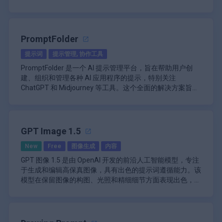
节省时间的效率：通过利用人工智能生成的提示可
了输出质量。例如，用户可能会生成专门为使用
Prompt Box 还提供了一个用户友好的界面，简化了管理提
注重实验：鼓励用户探索不同的提示和应用程序以
统的提示的中心。通过营造协作环境，FlowGPT 旨在使个
\n
快速生成内容。
以通过订阅计划解锁，以满足更密集的用户或需要高级功能
Midjourney 生成艺术作品而设计的提示，或者使用
示的过程。该设计注重易用性，允许用户轻松浏览已保存的
培养创造力。\n
人、教育工作者、开发者和研究人员能够最大限度地发挥
FlowGPT 的突出功能之一是其广泛的用户生成提示库。该
\n
的团队的需求。
\n
ChatGPT 制作引人入胜的对话。
提示。直观的布局有助于减少搜索特定提示或创建新提示所
AI 技术在其项目中的潜力。
库允许用户探索按不同主题和应用程序分类的各种提示。无
Zenprompts 的主要功能包括：
花费的时间，使用户能够更加专注于他们的创意任务。
\n
论用户是在寻找与创意写作、技术问题还是教育内容相关的
PromptFolder
\n\n
除了组织功能外，Prompt Box 还提供教育资源，指导用户
提示，他们都可以轻松找到适合自己需求的建议。在社区内
\n
高级提示编辑器：允许用户为 AI 模型创建详细
制作有效的提示。这些资源包括提示工程技巧和最大限度地
提示词
提示管理, 协作工具
分享和讨论提示的能力鼓励了协作和持续改进，因为用户可
FlowGPT 还包括一个提示创建工具，使用户能够生成针对
和自定义的提示。
发挥 AI 交互潜力的最佳实践。通过教育用户如何制定更好
以提供反馈并改进他们的贡献。
特定任务或查询的自己的提示。此功能对于那些希望根据独
PromptFolder 是一个 AI 提示管理平台，旨在帮助用户创
\n
的提示，该平台增强了整体用户体验和使用 AI 工具的效
\n
特要求定制与 AI 模型的交互的人来说特别有用。用户可以
建、组织和管理各种 AI 应用程序的提示，特别关注
模型比较：促进基于相同提示的不同 AI 模型的
率。
Prompt Box 的另一个重要方面是其社区驱动的方法。用户
输入他们想要的指令并与社区分享这些提示，为集体知识库
\n
并行测试。
ChatGPT 和 Midjourney 等工具。这个全面的解决方案旨在
可以与他人分享他们的提示，促进社区内的协作和知识共
做出贡献。
该平台的用户友好界面使所有技能水平的个人都可以访问
简化使用 AI 提示的过程，使个人和团队更容易存储、访问
\n
\n
享。此功能不仅丰富了提示库，还鼓励用户从彼此的经验和
它。新用户可以快速浏览提示库，而有经验的用户可以更深
和有效利用他们的提示。
从本质上讲，PromptFolder 是 AI 提示管理的集中枢纽。用
提示组合展示：以优雅的布局显示精心制作的提
见解中学习。
\n
入地了解提示的创建和共享。此外，FlowGPT 支持多语言
示，以便于共享。
户可以以结构化的方式创建、编辑和存储他们的提示，以便
Prompt Box 的定价信息表明它采用免费增值模式，允许用
功能，允许来自不同语言背景的用户有效地与平台互动。
\n
于检索和重复使用。该平台提供了一个用户友好的界面，可
\n
GPT Image 1.5
户在一定限制下免费开始使用该平台。虽然搜索结果中没有
FlowGPT 的另一个重要方面是它对社区参与的关注。该平
以有效地将提示组织到文件夹和类别中，就像文件管理系统
\n
多版本实验：支持尝试不同版本的提示，而不会
提供高级功能的具体定价详情，但许多类似工具通常会提供
台有一个排行榜，突出显示评分最高的提示和贡献有价值内
New
Free
图像生成
内容
丢失过去的工作。
一样。这种组织结构对于在不同项目或 AI 应用程序中使用
PromptFolder 的突出功能之一是其集成功能。该平台提供
分层订阅选项，以解锁其他功能或取消使用上限。
\n
容的用户。这种游戏化元素鼓励参与并培养 AI 爱好者的社
大量提示的用户特别有益。
了一个 Chrome 扩展程序，允许用户在直接在 ChatGPT 中
\n
GPT 图像 1.5 是由 OpenAI 开发的前沿人工智能模型，专注
Prompt Box 的主要功能包括：
区意识。用户还可以参与有关快速创建和使用最佳实践的讨
\n
工作时无缝访问他们存储的提示。这种集成消除了使用 AI
文档支持：使用户能够添加与每个提示相关的评
于生成和编辑高保真图像，具有出色的提示词遵循能力。该
\n\n
论，进一步增强他们对如何有效利用 AI 的理解。
FlowGPT 采用免费增值模式运营，免费提供基本访问权
论和见解。
工具时在不同应用程序或浏览器选项卡之间切换的需要，从
\n
模型在保留图像的构图、光照和精细细节方面表现出色，适
用于保存和组织 AI 提示的集中中心。
限，同时通过称为“Flux”的代币系统提供高级功能。这些令
而显著提高了工作效率。
PromptFolder 还适用于协作环境。团队可以在平台内共享
\n
用于创意和专业工作流程。它支持两种主要工作流程：根据
该模型专为精确编辑而设计，使用户无需破坏整体场景即可
\n
牌可用于解锁高级功能，例如访问可提供增强对话质量的专
和协作提示，为严重依赖 AI 生成内容的团队项目或组织促
用户友好界面：简化所有技能水平的个人的导航
文本描述创建图像和根据特定指令编辑现有图像，使用户能
更改图像中的特定元素，例如人物的服装、光照或文本。它
快速生成针对各种 AI 应用程序量身定制的新提
用聊天模型或用于提示管理的附加功能。
\n
和使用级别。\ li>\n
进更高效的工作流程。这种协作特性使 PromptFolder 对于
示。
够在进行目标更改的同时保持视觉一致性。
能处理密集的文本、小字体和复杂布局，如信息图表、UI
FlowGPT 的主要功能包括：
需要在多个团队成员之间保持一致性的 AI 交互的企业、创
\n
协作功能：通过允许多个用户参与提示开发来鼓
模型和营销材料，使其成为各种视觉任务的多功能工具。
该模型还在 ChatGPT 中提供了一个“视觉优先”的工作空
\n