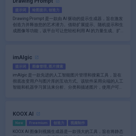
Drawing Prompt
\n
励团队合作。\ li>\n
意机构和研究团队特别有价值。
该平台包括一个 Midjourney Prompt Helper 工具，专门用
GPT 图像 1.5 的速度比前代产品快四倍，并提供对编辑的细
间，提供预设样式和流行设计来激发用户的灵感并简化他们
与 ChatGPT 和 Midjourney 等多种 AI 工具集成。
\n
于帮助用户为 Midjourney 的 AI 驱动图像生成机器人生成有
性能指标跟踪：帮助用户评估不同提示在一段时
提示词
绘图提示, 创造力
粒度控制，确保用户能够高效可靠地实现所需的结果。
的创作过程。全球所有 ChatGPT 用户都可以访问它，并且
\n
广泛的提示库：大量用户生成的提示，按各种主题
间内的有效性。\ li>\n
效提示。此功能可帮助用户制作更精确、更有创意的提示，
可以通过 OpenAI 的 API 访问，这使得个人创作者和商业应
用户友好的界面，易于导航和管理。
和应用程序分类。
Drawing Prompt 是一款由 AI 驱动的提示生成器，旨在激发
从而有可能在 AI 生成的艺术品和设计中获得更好的效果。
\n
可自定义的格式选项：提供各种格式工具以增强
用都能广泛使用。凭借其生成自然图像和支持复杂视觉编辑
\n
\n
创造力并释放您的艺术潜力。借助扩展提示、随机提示和生
\n
提示设计。\ li>\n
PromptFolder 强调了提示版本控制和迭代的重要性。用户
的能力，GPT 图像 1.5 是任何希望增强其视觉内容的人的强
标记和排序功能，可高效组织提示。
提示创建工具：允许用户生成和共享针对特定任务
成图像等功能，该平台可让您轻松利用 AI 的力量生成、扩
总体而言，FlowGPT 是任何希望通过有效的提示生成和共
可以跟踪提示随时间的变化，从而根据所取得的结果进行改
社区共享：允许用户与 Zenprompts 社区中的其
大资产。
\n
或查询定制的提示。
展和可视化您的绘图提示。
享来增强与 AI 模型交互的人的必备资源。它注重社区协
他人分享成功的提示。\ li>\n
进和优化。这种迭代方法可以产生更有效的提示，从而产生
有关有效提示创建技术的教育资源。
\n
Drawing Prompt 的主要功能包括：
作、易用性和广泛的资源，使其成为教育工作者、开发者和
更好的 AI 生成输出。
\n
集成功能：可以与其他工具或平台连接以增强功
\n
扩展提示：输入简单的单词，然后观察我们先进的
用户友好界面：设计用于轻松导航，适合所有技能
AI 爱好者的宝贵工具。
\n
能。\ li>\n
对于提示工程新手或希望提高技能的用户，PromptFolder
鼓励用户之间协作的社区共享功能。
语言学习模型 (LLM) 将它们扩展为详细的创意提
水平的用户使用。
imAIgic
提供了教育资源和指南。这些材料可帮助用户了解提示创建
定期更新：根据用户反馈和技术进步不断改进功
\n
示，为您的 AI 生成的杰作奠定基础。
\n
能。\ li>\n
和管理方面的最佳实践，从而增强他们与 AI 模型进行有效
支持广泛的应用程序，包括写作、营销和创意项
随机提示：感觉卡住了？我们的系统会随机生成独
提示词
图像管理, 图片搜索
多语言支持：通过支持各种语言，促进全球受众的
交互的能力。
\n
免费增值定价模式：免费提供基本功能，并提供
目。
特且引人入胜的提示，为您的 AI 艺术品提供源源不
参与。
解锁 Drawing Prompt 的魔力，让 AI 增强您的艺术之旅。
imAIgic 是一款先进的人工智能图片管理和搜索工具，旨在
高级升级选项。\ li>\n
PromptFolder 的主要功能包括：
\n
断的新想法。
\n
立即开始生成您的艺术提示！
彻底改变用户与图片库的互动方式。该软件采用尖端的人工
\n\n
教育资源：提供有关有效提示工程技术的教程或
自定义能力根据特定项目需求提供提示。
生成图像：使用复杂的 SDXL 模型，将提示变成令
社区参与：排行榜和讨论论坛等功能可促进用户之
智能和机器学习算法来分析、分类和描述图片，使用户可以
集中式提示管理系统
指南。\ li>\n
\n
人惊叹的视觉作品。体验看到自己的想法在生动细
间的协作和知识共享。
通过自然语言查询轻松搜索图片。
\n
\n
任务管理功能：帮助组织提示有效地在项目中执
免费增值定价模式允许免费初始访问。
致的图像中栩栩如生的快感。
\n
imAIgic 的核心是使用复杂的图像识别技术来扫描和理解用
基于文件夹的直观提示组织
行开发任务。
Prompt Box 是个人和组织通过有效的提示管理提高生产力
轻松创造：无论您是经验丰富的艺术家还是好奇的
免费增值模式：免费提供基本访问权限，并通过代
户收藏中每张图片的内容。人工智能可以识别图片中的物
\n
Zenprompts 是任何希望通过有效的提示工程增强与 AI 交
和创造力的宝贵资源，同时利用人工智能在各个领域的功
初学者，只需点击几下即可创作由人工智能驱动的
币系统。
体、人物、位置、活动甚至抽象概念，将这些视觉元素转化
Chrome 扩展程序，可与 ChatGPT 无缝集成
互的人的必备资源。通过将强大的编辑工具与协作功能相结
KOOX AI
能。
艺术作品。我们的平台设计简单易用，让您可以专
\n
为详细的文本描述。这个过程实际上为每张图片赋予了“声
\n
\n
合，它使用户能够创建高质量的提示，从而最大限度地发挥
\n
注于纯粹的创造力，而无需复杂的流程。
New
Freemium
创造力
视频制作
音”，让用户可以像在基于文本的数据库中查找项目一样搜
imAIgic 的突出特点之一是其提示工程能力。此功能允许用
协作功能，用于基于团队的提示共享和编辑
AI 技术在各种应用程序中的潜力。
\n
索他们的收藏。
户制作特定的文本提示，以准确找到他们正在寻找的图片。
\n
KOOX AI 图像到视频生成器是一款强大的工具，旨在将静态
无论是搜索“山湖上的日落”还是“一群朋友在海滩派对上欢