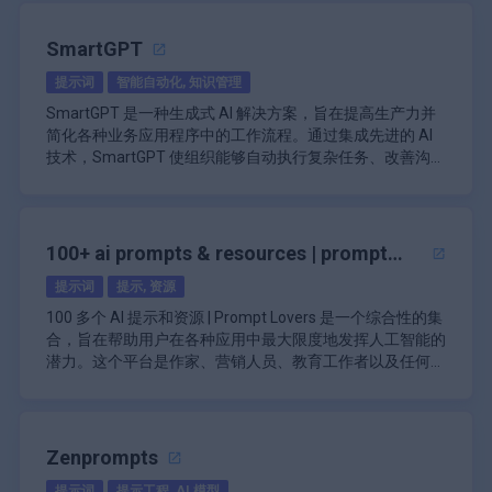
的输出。例如，艺术家可以调整参数以创建风格或构图的变
AI 技术实现业务目标的个人尤其有益。
示旨在激励和指导用户进行营销的各个方面。这些提示涵盖
\n
化，从而使他们能够尝试不同的艺术方向。这种灵活性对于
\n
了广泛的主题，包括社交媒体营销、电子邮件活动、内容创
项目和集合管理功能，可组织提示使用。
SmartGPT
那些希望开发独特视觉形象或品牌的人来说尤其有益。
该平台在设计时充分考虑了用户的可访问性。其界面简单易
建等。通过利用这些提示，用户可以生成符合其特定业务目
\n
\n
懂，新手和有经验的用户都可以无缝浏览可用资源。用户可
提示词
智能自动化, 知识管理
标的定制营销策略。这种方法不仅节省时间，而且还提供了
MakerBox 的突出特点之一是它强调着陆页优化。该平台提
通过“专业”提示获得盈利机会。
以快速搜索提示、访问教程并查看生成内容的示例，而不会
一个结构化的框架，可以提高营销计划的有效性。
供工具和见解，使用户能够提高其着陆页的性能，最终提高
\n
SmartGPT 是一种生成式 AI 解决方案，旨在提高生产力并
被技术术语或复杂的导航系统所淹没。
\n
转化率和用户参与度。通过遵循 Mega-Prompts 提供的指
用户友好的界面设计，易于使用。
简化各种业务应用程序中的工作流程。通过集成先进的 AI
Public Prompts 的定价信息表明它采用免费模式，无需任
导，solopreneurs 可以改进他们的消息传递和设计元素，
\n
\n
技术，SmartGPT 使组织能够自动执行复杂任务、改善沟通
何相关费用即可访问其资源。这种可访问性使其成为那些可
以更好地与目标受众产生共鸣。
除了战略制定和着陆页改进之外，MakerBox 还专注于内容
团队成员之间的实时共享功能。
并从数据中获得可操作的见解。该平台对于希望利用 AI 执
\n
能正在探索 AI 生成内容但又不想在前期投入大量资金的个
创作。用户可以利用平台提供的 AI 驱动提示来制作高质量
\n
行文档摘要、知识库丰富和客户交互管理等任务的企业特别
SmartGPT 的主要功能之一是它能够在安全环境中运行，特
人的一个有吸引力的选择。
\n
的内容，从而有效地吸引受众。此功能对于需要通过各种渠
隐私选项，可确保项目机密性。
有益。
别是通过与 Azure OpenAI Private Tenant 集成。这可确保
公共提示的主要功能包括：
道制作一致且引人入胜的内容而又不必在写作过程中投入过
\n
\n
敏感的公司数据受到保护，同时允许企业利用 AI 的强大功
100+ ai prompts & resources | prompt
\n\n
多时间的 solopreneurs 来说尤其有价值。
MakerBox 还在用户中培养了一种社区意识。通过加入该平
在一个工作区中与多个 AI 系统集成。
能而不损害安全性。组织可以选择基于云的解决方案以实现
\n
为各种 AI 模型量身定制的大量免费提示库。
lovers
台，solopreneurs 可以接触到志同道合、在商业旅程中面
\n
提示词
提示, 资源
可扩展性，也可以选择本地安装以更好地控制其数据。此
SmartGPT 简化了各种语言模型架构的部署，包括 GPT-4、
\n
临类似挑战的个人网络。这种社区支持对于分享经验、寻求
社区驱动的提示策划，可增强创造力。
外，对于那些寻求两者之间平衡的人，可以实施混合模型，
Llama 2 和 Falcon。这种灵活性使企业能够选择最适合其需
100 多个 AI 提示和资源 | Prompt Lovers 是一个综合性的集
按艺术风格和主题对提示进行分类，以便于导
建议和合作开展项目非常有价值。
\n
\n
从而根据特定业务需求优化性能。
求的模型，确保他们能够利用最适合其应用的技术。该平台
航。
合，旨在帮助用户在各种应用中最大限度地发挥人工智能的
该平台在设计时充分考虑了用户友好性，适合各个营销专业
支持各种应用程序，包括写作、营销、教育等。
的适应性也延伸到了其功能上；它可以用于各种场景，从自
\n
潜力。这个平台是作家、营销人员、教育工作者以及任何有
\n
水平的个人使用。无论用户是刚起步还是在数字营销方面有
\n
动响应联系中心的客户服务到执行合同比较和支持 IT 管理
该平台还强调知识管理，使用户能够用相关文档和见解丰富
兴趣利用 AI 工具实现创意和专业目的的人的宝贵资源。通
\n
通过专用的 Discord 服务器提供社区支持，以便
一定经验，MakerBox 都能提供必要的工具和资源来促进成
可自定义的集合，方便访问收藏的提示。
功能。
他们的知识库。此功能提高了 SmartGPT 生成的响应的准
于协作和共享。
过提供精选的提示和资源列表，它旨在简化产生想法和内容
这个集合的核心产品是其包含 100 多个精心制作的 AI 提示
长和成功。
\n
\n
确性和效率，使其成为严重依赖信息检索和处理的组织的宝
的过程，同时提高生产力。
的广泛库。这些提示用途广泛，可应用于多种情况，包括头
\n
MakerBox 的定价通常包括单个产品的选项或包含多种资源
根据用户反馈不断更新以改进功能。
贵工具。此外，SmartGPT 的文档摘要功能使用户能够快速
\n
脑风暴会议、内容创建、解决问题，甚至个人发展。用户可
基于用户定义的标准微调 AI 模型输出的工具。
Zenprompts
的综合套餐。这种灵活性使用户可以选择最适合其特定需求
对于任何希望通过有效的提示管理和协作来增强与 AI 技术
将冗长的文本压缩为简洁的摘要，从而促进更快的决策和更
对于定价，SmartGPT 通常以订阅方式运营，根据不同的组
以找到针对不同 AI 应用程序量身定制的提示，例如文本生
\n
\n
和预算的产品。
交互的人来说，PromptPal 都是一款功能强大的工具。通
好的信息传播。
织需求量身定制各种计划。这些计划可能包括基本访问选项
提示词
提示工程, AI 模型